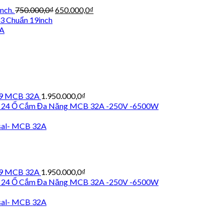
Giá
Giá
nch.
750.000,0
₫
650.000,0
₫
gốc
hiện
3 Chuẩn 19inch
là:
tại
A
750.000,0₫.
là:
650.000,0₫.
19 MCB 32A
1.950.000,0
₫
i 24 Ổ Cắm Đa Năng MCB 32A -250V -6500W
sal- MCB 32A
19 MCB 32A
1.950.000,0
₫
i 24 Ổ Cắm Đa Năng MCB 32A -250V -6500W
sal- MCB 32A