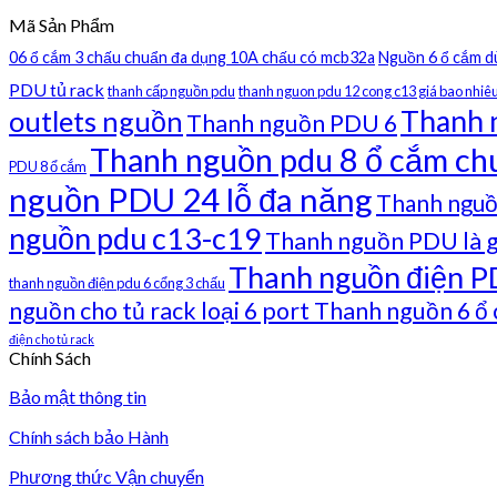
Mã Sản Phẩm
06 ổ cắm 3 chấu chuẩn đa dụng 10A chấu có mcb32a
Nguồn 6 ổ cắm d
PDU tủ rack
thanh cấp nguồn pdu
thanh nguon pdu 12 cong c13 giá bao nhiê
Thanh 
outlets nguồn
Thanh nguồn PDU 6
Thanh nguồn pdu 8 ổ cắm ch
PDU 8 ổ cắm
nguồn PDU 24 lỗ đa năng
Thanh nguồ
nguồn pdu c13-c19
Thanh nguồn PDU là g
Thanh nguồn điện P
thanh nguồn điện pdu 6 cổng 3 chấu
nguồn cho tủ rack loại 6 port Thanh nguồn 6 ổ
điện cho tủ rack
Chính Sách
Bảo mật thông tin
Chính sách bảo Hành
Phương thức Vận chuyển