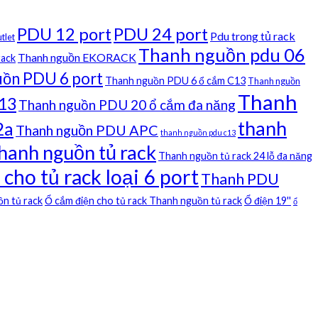
PDU 12 port
PDU 24 port
Pdu trong tủ rack
tlet
Thanh nguồn pdu 06
Thanh nguồn EKORACK
rack
uồn PDU 6 port
Thanh nguồn PDU 6 ổ cắm C13
Thanh nguồn
Thanh
c13
Thanh nguồn PDU 20 ổ cắm đa năng
thanh
2a
Thanh nguồn PDU APC
thanh nguồn pdu c13
hanh nguồn tủ rack
Thanh nguồn tủ rack 24 lỗ đa năng
ho tủ rack loại 6 port
Thanh PDU
ồn tủ rack
Ổ cắm điện cho tủ rack Thanh nguồn tủ rack
Ổ điện 19''
ổ