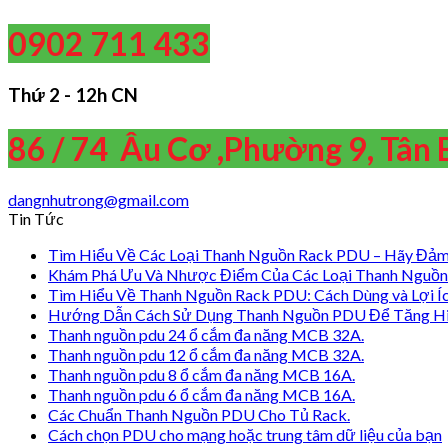
0902 711 433
Thứ 2 - 12h CN
86 / 74 Âu Cơ ,Phường 9, Tân 
dangnhutrong@gmail.com
Tin Tức
Tìm Hiểu Về Các Loại Thanh Nguồn Rack PDU – Hãy Đảm
Khám Phá Ưu Và Nhược Điểm Của Các Loại Thanh Nguồn
Tìm Hiểu Về Thanh Nguồn Rack PDU: Cách Dùng và Lợi Í
Hướng Dẫn Cách Sử Dụng Thanh Nguồn PDU Để Tăng H
Thanh nguồn pdu 24 ổ cắm đa năng MCB 32A.
Thanh nguồn pdu 12 ổ cắm đa năng MCB 32A.
Thanh nguồn pdu 8 ổ cắm đa năng MCB 16A.
Thanh nguồn pdu 6 ổ cắm đa năng MCB 16A.
Các Chuẩn Thanh Nguồn PDU Cho Tủ Rack.
Cách chọn PDU cho mạng hoặc trung tâm dữ liệu của bạn