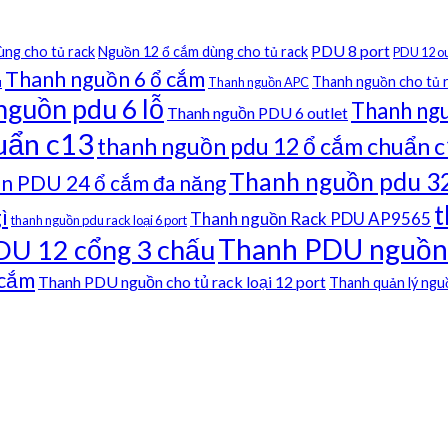
PDU 8 port
ùng cho tủ rack
Nguồn 12 ổ cắm dùng cho tủ rack
PDU 12 ou
Thanh nguồn 6 ổ cắm
Thanh nguồn cho tủ 
u
Thanh nguồn APC
nguồn pdu 6 lỗ
Thanh ng
Thanh nguồn PDU 6 outlet
uẩn c13
thanh nguồn pdu 12 ổ cắm chuẩn 
Thanh nguồn pdu 3
n PDU 24 ổ cắm đa năng
t
ì
Thanh nguồn Rack PDU AP9565
thanh nguồn pdu rack loại 6 port
Thanh PDU nguồn c
DU 12 cổng 3 chấu
 cắm
Thanh PDU nguồn cho tủ rack loại 12 port
Thanh quản lý ngu