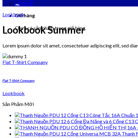
kiếm:
LIÊN HỆ
Lookbook
Giỏ hàng
Lookbook Summer
Chưa có sản phẩm trong giỏ hàng.
Lorem ipsum dolor sit amet, consectetuer adipiscing elit, sed d
Flat T-Shirt Company
Flat T-Shirt Company
Lookbook
Sản Phảm Mới
Thanh 