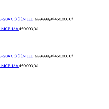
650.000,0₫.
Giá
Giá
20A CÓ ĐÈN LED.
550.000,0
₫
450.000,0
₫
gốc
hiện
là:
tại
l- MCB 16A
450.000,0
₫
550.000,0₫.
là:
450.000,0₫.
Giá
Giá
20A CÓ ĐÈN LED.
550.000,0
₫
450.000,0
₫
gốc
hiện
là:
tại
l- MCB 16A
450.000,0
₫
550.000,0₫.
là:
450.000,0₫.