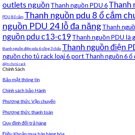
Thanh 
outlets nguồn
Thanh nguồn PDU 6
Thanh nguồn pdu 8 ổ cắm ch
PDU 8 ổ cắm
nguồn PDU 24 lỗ đa năng
Thanh nguồ
nguồn pdu c13-c19
Thanh nguồn PDU là g
Thanh nguồn điện P
thanh nguồn điện pdu 6 cổng 3 chấu
nguồn cho tủ rack loại 6 port Thanh nguồn 6 ổ
điện cho tủ rack
Chính Sách
Bảo mật thông tin
Chính sách bảo Hành
Phương thức Vận chuyển
Phương thức thanh toán
Quy đinh đổi trả hàng
Điều Khoản mua bán hàng hóa