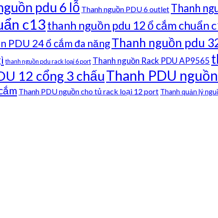
nguồn pdu 6 lỗ
Thanh ng
Thanh nguồn PDU 6 outlet
uẩn c13
thanh nguồn pdu 12 ổ cắm chuẩn 
Thanh nguồn pdu 3
n PDU 24 ổ cắm đa năng
t
ì
Thanh nguồn Rack PDU AP9565
thanh nguồn pdu rack loại 6 port
Thanh PDU nguồn c
DU 12 cổng 3 chấu
 cắm
Thanh PDU nguồn cho tủ rack loại 12 port
Thanh quản lý ngu