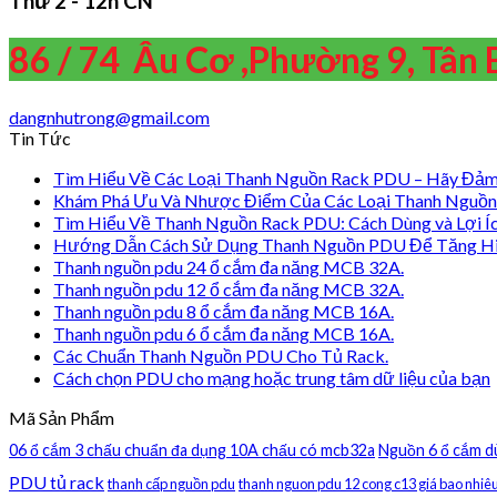
Thứ 2 - 12h CN
86 / 74 Âu Cơ ,Phường 9, Tân 
dangnhutrong@gmail.com
Tin Tức
Tìm Hiểu Về Các Loại Thanh Nguồn Rack PDU – Hãy Đảm
Khám Phá Ưu Và Nhược Điểm Của Các Loại Thanh Nguồn
Tìm Hiểu Về Thanh Nguồn Rack PDU: Cách Dùng và Lợi Í
Hướng Dẫn Cách Sử Dụng Thanh Nguồn PDU Để Tăng H
Thanh nguồn pdu 24 ổ cắm đa năng MCB 32A.
Thanh nguồn pdu 12 ổ cắm đa năng MCB 32A.
Thanh nguồn pdu 8 ổ cắm đa năng MCB 16A.
Thanh nguồn pdu 6 ổ cắm đa năng MCB 16A.
Các Chuẩn Thanh Nguồn PDU Cho Tủ Rack.
Cách chọn PDU cho mạng hoặc trung tâm dữ liệu của bạn
Mã Sản Phẩm
06 ổ cắm 3 chấu chuẩn đa dụng 10A chấu có mcb32a
Nguồn 6 ổ cắm d
PDU tủ rack
thanh cấp nguồn pdu
thanh nguon pdu 12 cong c13 giá bao nhiê