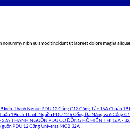
iam nonummy nibh euismod tincidunt ut laoreet dolore magna aliqua
Thanh Nguồn PDU 12 Cổng C13 Công Tắc 16A Chuẩn 19 i
Thanh Nguồn PDU 12 6 Cổng Đa Năng và 6 Cổng C1
THANH NGUỒN PDU CÓ ĐỒNG HỒ HIỂN THỊ 16A - 32
Nguồn PDU 12 Cổng Universa MCB 32A