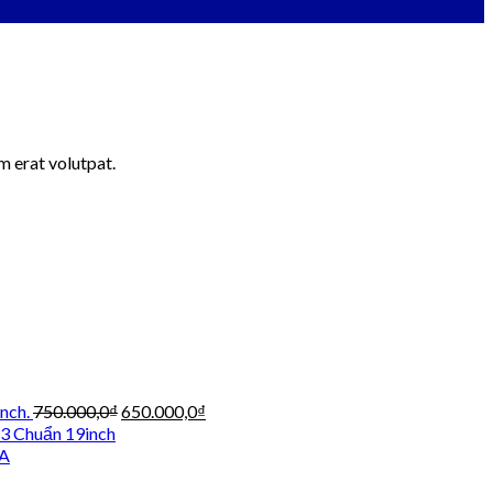
m erat volutpat.
Giá
Giá
nch.
750.000,0
₫
650.000,0
₫
gốc
hiện
3 Chuẩn 19inch
là:
tại
A
750.000,0₫.
là: