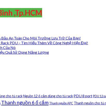
Bình ,Tp.HCM
 Bảo An Toàn Cho Môi Trường Lưu Trữ Của Bạn!
 Rack PDU – Tìm Hiểu Thêm Về Công Nghệ Hiện Đại!
ch Của Nó
iệu Quả Sử Dụng Năng Lượng
PDU 8 port
ùng cho tủ rack
Nguồn 12 ổ cắm dùng cho tủ rack
PDU 12 ou
Thanh nguồn 6 ổ cắm
Thanh nguồn cho tủ 
u
Thanh nguồn APC