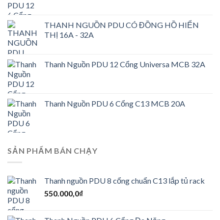
650.000,0₫.
THANH NGUỒN PDU CÓ ĐỒNG HỒ HIỂN
THỊ 16A - 32A
Thanh Nguồn PDU 12 Cổng Universa MCB 32A
Thanh Nguồn PDU 6 Cổng C13 MCB 20A
SẢN PHẨM BÁN CHẠY
Thanh nguồn PDU 8 cổng chuẩn C13 lắp tủ rack
550.000,0
₫