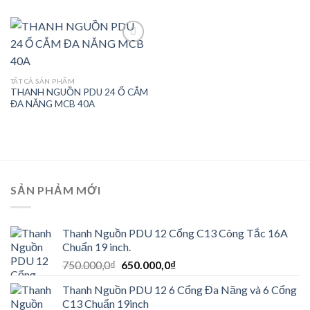
Add to
TẤT CẢ SẢN PHẨM
wishlist
THANH NGUỒN PDU 24 Ổ CẮM
ĐA NĂNG MCB 40A
SẢN PHẢM MỚI
Thanh Nguồn PDU 12 Cổng C13 Công Tắc 16A
Chuẩn 19 inch.
Giá
Giá
750.000,0
₫
650.000,0
₫
gốc
hiện
Thanh Nguồn PDU 12 6 Cổng Đa Năng và 6 Cổng
là:
tại
C13 Chuẩn 19inch
750.000,0₫.
là: