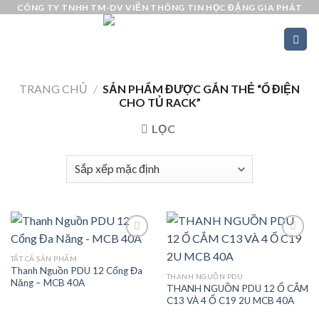
Skip
CÔNG TY TNHH TM-DV VIỄN THÔNG TIN HỌC ĐẶNG GIA PHÁT
to
content
TRANG CHỦ
/
SẢN PHẨM ĐƯỢC GẮN THẺ “Ổ ĐIỆN
CHO TỦ RACK”
LỌC
TẤT CẢ SẢN PHẨM
Thanh Nguồn PDU 12 Cổng Đa
Add to
Add to
THANH NGUỒN PDU
Năng – MCB 40A
wishlist
wishlist
THANH NGUỒN PDU 12 Ổ CẮM
C13 VÀ 4 Ổ C19 2U MCB 40A