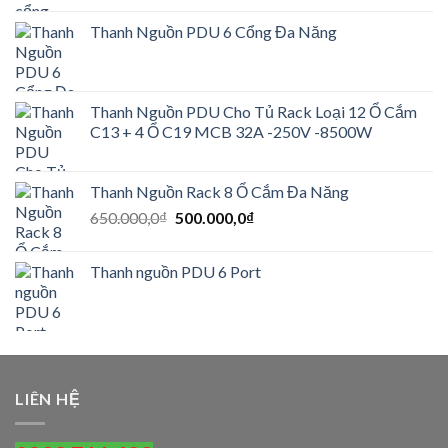
Thanh Nguồn PDU 6 Cổng Đa Năng
Thanh Nguồn PDU Cho Tủ Rack Loại 12 Ổ Cắm
C13 + 4 Ổ C19 MCB 32A -250V -8500W
Thanh Nguồn Rack 8 Ổ Cắm Đa Năng
Giá
Giá
650.000,0
₫
500.000,0
₫
gốc
hiện
là:
tại
Thanh nguồn PDU 6 Port
650.000,0₫.
là:
500.000,0₫.
LIÊN HỆ