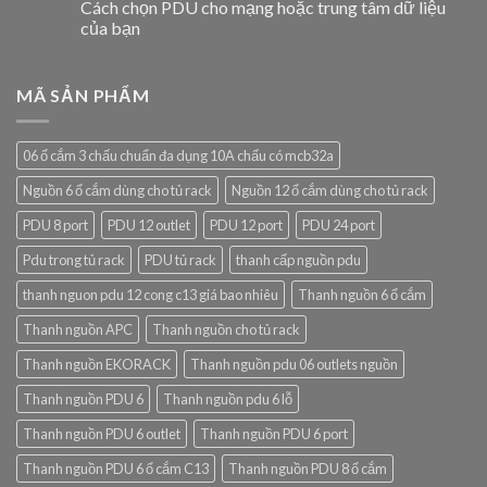
Cách chọn PDU cho mạng hoặc trung tâm dữ liệu
của bạn
MÃ SẢN PHẨM
06 ổ cắm 3 chấu chuẩn đa dụng 10A chấu có mcb32a
Nguồn 6 ổ cắm dùng cho tủ rack
Nguồn 12 ổ cắm dùng cho tủ rack
PDU 8 port
PDU 12 outlet
PDU 12 port
PDU 24 port
Pdu trong tủ rack
PDU tủ rack
thanh cấp nguồn pdu
thanh nguon pdu 12 cong c13 giá bao nhiêu
Thanh nguồn 6 ổ cắm
Thanh nguồn APC
Thanh nguồn cho tủ rack
Thanh nguồn EKORACK
Thanh nguồn pdu 06 outlets nguồn
Thanh nguồn PDU 6
Thanh nguồn pdu 6 lỗ
Thanh nguồn PDU 6 outlet
Thanh nguồn PDU 6 port
Thanh nguồn PDU 6 ổ cắm C13
Thanh nguồn PDU 8 ổ cắm