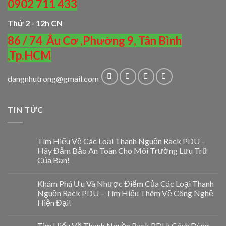
0902 711 433
Thứ 2 - 12h CN
86 / 74 Âu Cơ ,Phường 9, Tân Bình
,Tp.HCM
dangnhutrong@gmail.com
TIN TỨC
Tìm Hiểu Về Các Loại Thanh Nguồn Rack PDU –
Hãy Đảm Bảo An Toàn Cho Môi Trường Lưu Trữ
Của Bạn!
Khám Phá Ưu Và Nhược Điểm Của Các Loại Thanh
Nguồn Rack PDU – Tìm Hiểu Thêm Về Công Nghệ
Hiện Đại!
Tìm Hiểu Về Thanh Nguồn Rack PDU: Cách Dùng