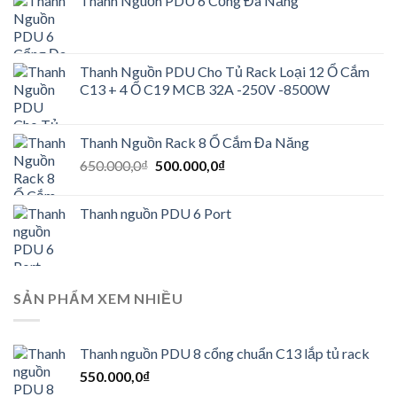
Thanh Nguồn PDU 6 Cổng Đa Năng
Thanh Nguồn PDU Cho Tủ Rack Loại 12 Ổ Cắm
C13 + 4 Ổ C19 MCB 32A -250V -8500W
Thanh Nguồn Rack 8 Ổ Cắm Đa Năng
Giá
Giá
650.000,0
₫
500.000,0
₫
gốc
hiện
là:
tại
Thanh nguồn PDU 6 Port
650.000,0₫.
là:
500.000,0₫.
SẢN PHẨM XEM NHIỀU
Thanh nguồn PDU 8 cổng chuẩn C13 lắp tủ rack
550.000,0
₫