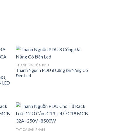
THANH NGUỒN PDU
Thanh Nguồn PDU 8 Cổng Đa Năng Có
 to
Add to
Đèn Led
list
wishlist
NG,
N LED
.
 to
Add to
TẤT CẢ SẢN PHẨM