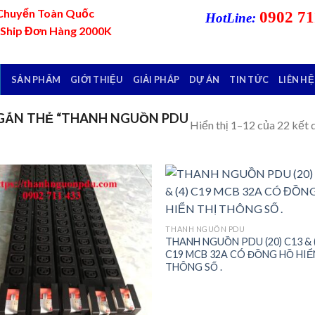
Chuyển Toàn Quốc
0902 71
HotLine:
 Ship Đơn Hàng 2000K
SẢN PHẨM
GIỚI THIỆU
GIẢI PHÁP
DỰ ÁN
TIN TỨC
LIÊN HỆ
GẮN THẺ “THANH NGUỒN PDU
Hiển thị 1–12 của 22 kết 
Add to
Add
THANH NGUỒN PDU
wishlist
wish
THANH NGUỒN PDU (20) C13 & (
C19 MCB 32A CÓ ĐỒNG HỒ HIỂ
THÔNG SỐ .