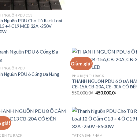
H NGUỒN PDU C13
h Nguồn PDU Cho Tủ Rack Loại
13 +4 C19 MCB 32A -250V
00W
Giảm giá!
H NGUỒN PDU
h Nguồn PDU 6 Cổng Đa Năng
Add to
Add
PHỤ KIỆN TỦ RACK
wishlist
wish
THANH NGUỒN PDU 6 Ổ ĐA NĂ
CB-15A,CB-20A, CB-30A CÓ ĐÈ
Giá
Giá
550.000,0
₫
450.000,0
₫
gốc
hiện
là:
tại
550.000,0₫.
là:
450.000,0₫
 giá!
Add to
Add
KIỆN TỦ RACK
TẤT CẢ SẢN PHẨM