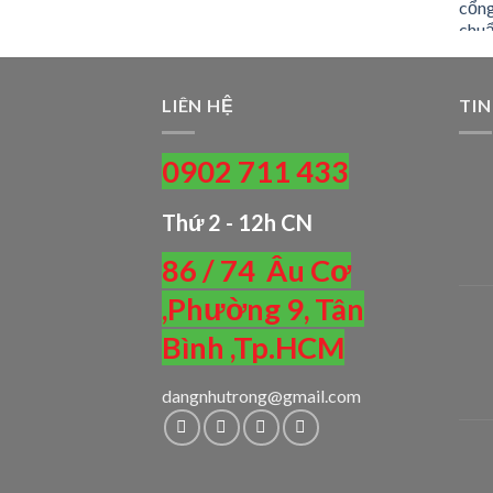
LIÊN HỆ
TIN
0902 711 433
Thứ 2 - 12h CN
86 / 74 Âu Cơ
,Phường 9, Tân
Bình ,Tp.HCM
dangnhutrong@gmail.com