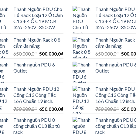
Thanh Nguồn PDU Cho
Thanh Nguồn PDU
Tủ Rack Loại 12 Ổ Cắm
Tủ Rack Loại 12 Ổ
C13 + 4 Ổ C19 MCB
C13 + 4 Ổ C19 MC
32A -250V -8500W
32A -250V -8500
Thanh Nguồn Rack 8 ổ
Thanh Nguồn Rack 
cắm đa năng
cắm đa năng
Giá
Giá
Giá
650.000,0
₫
500.000,0
₫
650.000,0
₫
500.00
0₫.
gốc
hiện
gốc
Thanh nguồn PDU 6
Thanh nguồn PDU 
là:
tại
là:
Outlet
Outlet
650.000,0₫.
là:
650.00
500.000,0₫.
Thanh Nguồn PDU 12
Thanh Nguồn PDU
Cổng C13 Công Tắc
Cổng C13 Công Tắ
16A Chuẩn 19 inch.
16A Chuẩn 19 inch.
Giá
Giá
Giá
750.000,0
₫
650.000,0
₫
750.000,0
₫
650.00
gốc
hiện
gốc
Thanh nguồn PDU 8
Thanh nguồn PDU 
là:
tại
là:
cổng chuẩn C13 lắp tủ
cổng chuẩn C13 lắp
750.000,0₫.
là:
750.00
rack
rack
650.000,0₫.