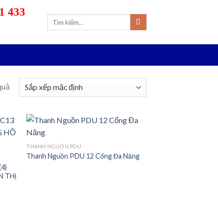
1 433
Tìm
kiếm:
quả
THANH NGUỒN PDU
Thanh Nguồn PDU 12 Cổng Đa Năng
 to
Add to
list
wishlist
4)
N THỊ