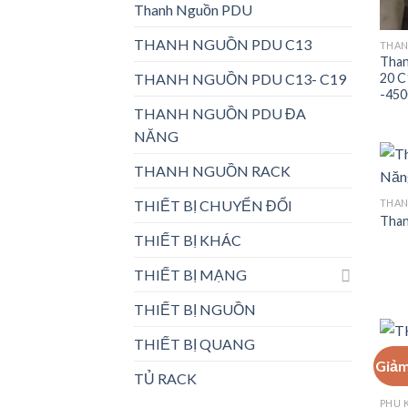
Thanh Nguồn PDU
THANH NGUỒN PDU C13
THAN
Than
20 C
THANH NGUỒN PDU C13- C19
-45
THANH NGUỒN PDU ĐA
NĂNG
THANH NGUỒN RACK
THAN
THIẾT BỊ CHUYỂN ĐỔI
Than
THIẾT BỊ KHÁC
THIẾT BỊ MẠNG
THIẾT BỊ NGUỒN
THIẾT BỊ QUANG
Giảm
TỦ RACK
PHỤ 