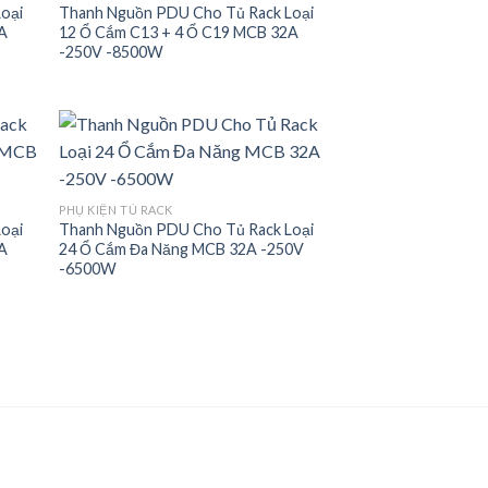
list
wishlist
oại
Thanh Nguồn PDU Cho Tủ Rack Loại
2A
12 Ổ Cắm C13 + 4 Ổ C19 MCB 32A
-250V -8500W
 to
Add to
PHỤ KIỆN TỦ RACK
list
wishlist
oại
Thanh Nguồn PDU Cho Tủ Rack Loại
2A
24 Ổ Cắm Đa Năng MCB 32A -250V
-6500W