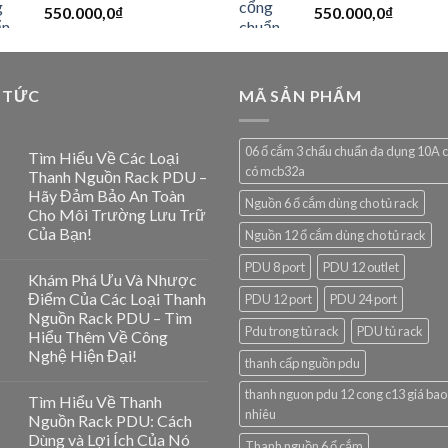
550.000,0
₫
550.000,0
₫
 TỨC
MÃ SẢN PHẨM
06 ổ cắm 3 chấu chuẩn đa dụng 10A 
Tìm Hiểu Về Các Loại
có mcb32a
Thanh Nguồn Rack PDU –
Hãy Đảm Bảo An Toàn
Nguồn 6 ổ cắm dùng cho tủ rack
Cho Môi Trường Lưu Trữ
Của Bạn!
Nguồn 12 ổ cắm dùng cho tủ rack
PDU 8 port
PDU 12 outlet
Khám Phá Ưu Và Nhược
Điểm Của Các Loại Thanh
PDU 12 port
PDU 24 port
Nguồn Rack PDU – Tìm
Pdu trong tủ rack
PDU tủ rack
Hiểu Thêm Về Công
Nghệ Hiện Đại!
thanh cấp nguồn pdu
thanh nguon pdu 12 cong c13 giá bao
Tìm Hiểu Về Thanh
nhiêu
Nguồn Rack PDU: Cách
Dùng và Lợi Ích Của Nó
Thanh nguồn 6 ổ cắm