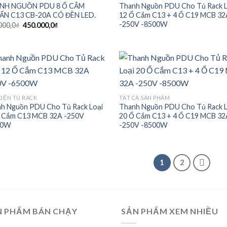
wishlist
wish
H NGUỒN PDU 8 Ổ CẮM
Thanh Nguồn PDU Cho Tủ Rack L
̉N C13 CB-20A CÓ ĐÈN LED.
12 Ổ Cắm C13 + 4 Ổ C19 MCB 3
-250V -8500W
Giá
Giá
000,0
₫
450.000,0
₫
gốc
hiện
là:
tại
550.000,0₫.
là:
450.000,0₫.
Add to
Add
KIỆN TỦ RACK
TẤT CẢ SẢN PHẨM
wishlist
wish
h Nguồn PDU Cho Tủ Rack Loại
Thanh Nguồn PDU Cho Tủ Rack L
 Cắm C13 MCB 32A -250V
20 Ổ Cắm C13 + 4 Ổ C19 MCB 3
00W
-250V -8500W
1
2
N PHẨM BÁN CHẠY
SẢN PHẨM XEM NHIỀU