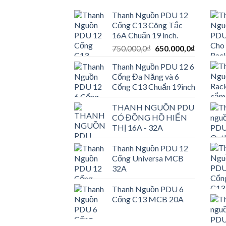
Thanh Nguồn PDU 12
Cổng C13 Công Tắc
16A Chuẩn 19 inch.
Giá
Giá
750.000,0
₫
650.000,0
₫
gốc
hiện
Thanh Nguồn PDU 12 6
là:
tại
Cổng Đa Năng và 6
750.000,0₫.
là:
Cổng C13 Chuẩn 19inch
650.000,
THANH NGUỒN PDU
CÓ ĐỒNG HỒ HIỂN
THỊ 16A - 32A
Thanh Nguồn PDU 12
Cổng Universa MCB
32A
Thanh Nguồn PDU 6
Cổng C13 MCB 20A