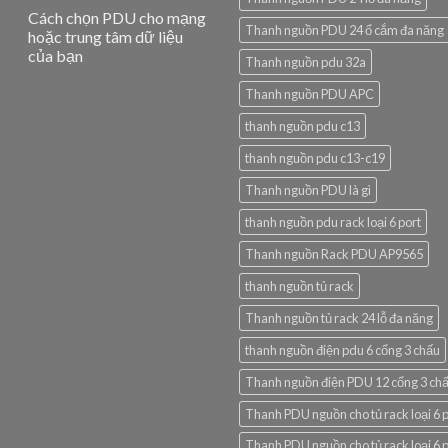
Cách chọn PDU cho mạng
Thanh nguồn PDU 24 ổ cắm đa năng
hoặc trung tâm dữ liệu
của bạn
Thanh nguồn pdu 32a
Thanh nguồn PDU APC
thanh nguồn pdu c13
thanh nguồn pdu c13-c19
Thanh nguồn PDU là gì
thanh nguồn pdu rack loại 6 port
Thanh nguồn Rack PDU AP9565
thanh nguồn tủ rack
Thanh nguồn tủ rack 24 lỗ đa năng
thanh nguồn điện pdu 6 cổng 3 chấu
Thanh nguồn điện PDU 12 cổng 3 ch
Thanh PDU nguồn cho tủ rack loại 6 
Thanh PDU nguồn cho tủ rack loại 6 