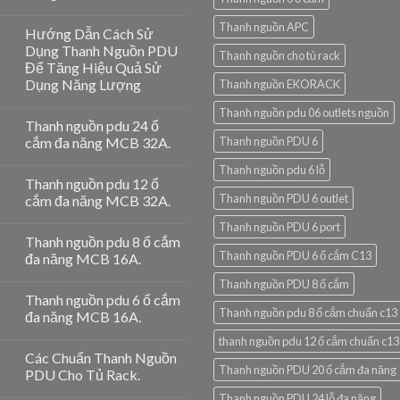
Thanh nguồn APC
Hướng Dẫn Cách Sử
Dụng Thanh Nguồn PDU
Thanh nguồn cho tủ rack
Để Tăng Hiệu Quả Sử
Dụng Năng Lượng
Thanh nguồn EKORACK
Thanh nguồn pdu 06 outlets nguồn
Thanh nguồn pdu 24 ổ
cắm đa năng MCB 32A.
Thanh nguồn PDU 6
Thanh nguồn pdu 6 lỗ
Thanh nguồn pdu 12 ổ
Thanh nguồn PDU 6 outlet
cắm đa năng MCB 32A.
Thanh nguồn PDU 6 port
Thanh nguồn pdu 8 ổ cắm
Thanh nguồn PDU 6 ổ cắm C13
đa năng MCB 16A.
Thanh nguồn PDU 8 ổ cắm
Thanh nguồn pdu 6 ổ cắm
Thanh nguồn pdu 8 ổ cắm chuẩn c13
đa năng MCB 16A.
thanh nguồn pdu 12 ổ cắm chuẩn c13
Các Chuẩn Thanh Nguồn
Thanh nguồn PDU 20 ổ cắm đa năng
PDU Cho Tủ Rack.
Thanh nguồn PDU 24 lỗ đa năng