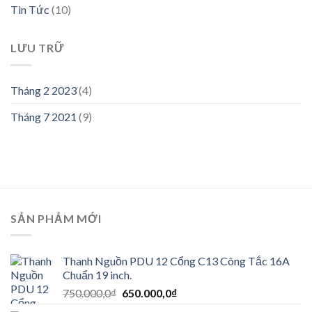
Tin Tức
(10)
LƯU TRỮ
Tháng 2 2023
(4)
Tháng 7 2021
(9)
SẢN PHẢM MỚI
Thanh Nguồn PDU 12 Cổng C13 Công Tắc 16A
Chuẩn 19 inch.
Giá
Giá
750.000,0
₫
650.000,0
₫
gốc
hiện