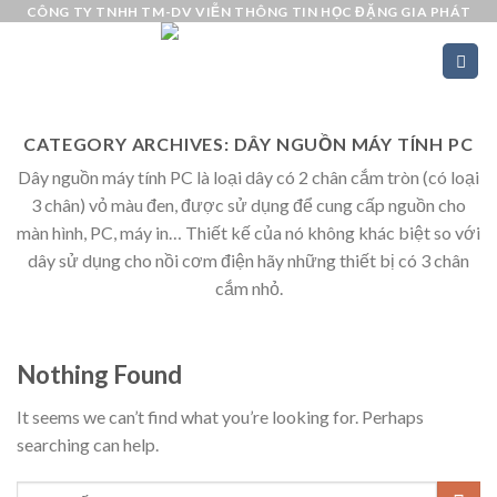
Skip
CÔNG TY TNHH TM-DV VIỄN THÔNG TIN HỌC ĐẶNG GIA PHÁT
to
content
CATEGORY ARCHIVES:
DÂY NGUỒN MÁY TÍNH PC
Dây nguồn máy tính PC là loại dây có 2 chân cắm tròn (có loại
3 chân) vỏ màu đen, được sử dụng để cung cấp nguồn cho
màn hình, PC, máy in… Thiết kế của nó không khác biệt so với
dây sử dụng cho nồi cơm điện hãy những thiết bị có 3 chân
cắm nhỏ.
Nothing Found
It seems we can’t find what you’re looking for. Perhaps
searching can help.