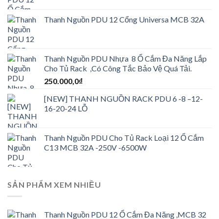
Thanh Nguồn PDU 12 Cổng Universa MCB 32A
Thanh Nguồn PDU Nhựa 8 Ổ Cắm Đa Năng Lắp
Cho Tủ Rack ,Có Công Tắc Bảo Vệ Quá Tải.
250.000,0
₫
[NEW] THANH NGUỒN RACK PDU 6 -8 –12-
16-20-24 LỖ
Thanh Nguồn PDU Cho Tủ Rack Loại 12 Ổ Cắm
C13 MCB 32A -250V -6500W
SẢN PHẨM XEM NHIỀU
Thanh Nguồn PDU 12 Ổ Cắm Đa Năng ,MCB 32