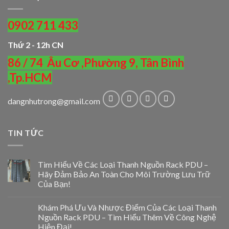
0902 711 433
Thứ 2 - 12h CN
86 / 74 Âu Cơ ,Phường 9, Tân Bình
,Tp.HCM
dangnhutrong@gmail.com
TIN TỨC
Tìm Hiểu Về Các Loại Thanh Nguồn Rack PDU –
Hãy Đảm Bảo An Toàn Cho Môi Trường Lưu Trữ
Của Bạn!
Khám Phá Ưu Và Nhược Điểm Của Các Loại Thanh
Nguồn Rack PDU – Tìm Hiểu Thêm Về Công Nghệ
Hiện Đại!