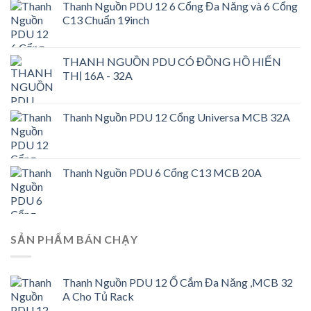
Thanh Nguồn PDU 12 6 Cổng Đa Năng và 6 Cổng
là:
tại
C13 Chuẩn 19inch
750.000,0₫.
là:
650.000,0₫.
THANH NGUỒN PDU CÓ ĐỒNG HỒ HIỂN
THỊ 16A - 32A
Thanh Nguồn PDU 12 Cổng Universa MCB 32A
Thanh Nguồn PDU 6 Cổng C13 MCB 20A
SẢN PHẨM BÁN CHẠY
Thanh Nguồn PDU 12 Ổ Cắm Đa Năng ,MCB 32
A Cho Tủ Rack