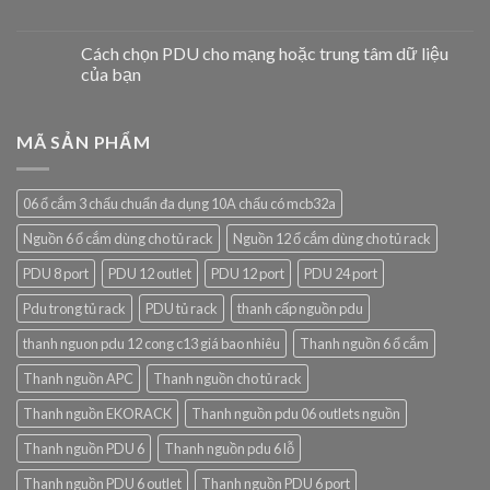
Cách chọn PDU cho mạng hoặc trung tâm dữ liệu
của bạn
MÃ SẢN PHẨM
06 ổ cắm 3 chấu chuẩn đa dụng 10A chấu có mcb32a
Nguồn 6 ổ cắm dùng cho tủ rack
Nguồn 12 ổ cắm dùng cho tủ rack
PDU 8 port
PDU 12 outlet
PDU 12 port
PDU 24 port
Pdu trong tủ rack
PDU tủ rack
thanh cấp nguồn pdu
thanh nguon pdu 12 cong c13 giá bao nhiêu
Thanh nguồn 6 ổ cắm
Thanh nguồn APC
Thanh nguồn cho tủ rack
Thanh nguồn EKORACK
Thanh nguồn pdu 06 outlets nguồn
Thanh nguồn PDU 6
Thanh nguồn pdu 6 lỗ
Thanh nguồn PDU 6 outlet
Thanh nguồn PDU 6 port