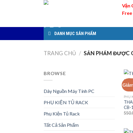
Skip
Vận 
to
Free
content
DANH MỤC SẢN PHẨM
TRANG CHỦ
/
SẢN PHẨM ĐƯỢC G
BROWSE
Giảm
Dây Nguồn Máy Tính PC
PHỤ 
THA
PHỤ KIỆN TỦ RACK
CB-1
550.
Phụ Kiện Tủ Rack
Tất Cả Sản Phẩm