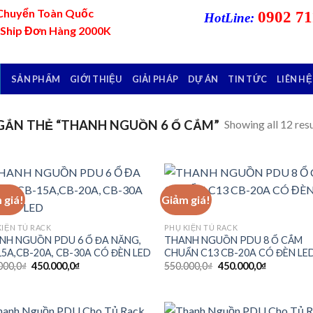
Chuyển Toàn Quốc
0902 71
HotLine:
 Ship Đơn Hàng 2000K
SẢN PHẨM
GIỚI THIỆU
GIẢI PHÁP
DỰ ÁN
TIN TỨC
LIÊN HỆ
Showing all 12 resu
ẮN THẺ “THANH NGUỒN 6 Ổ CẮM”
 giá!
Giảm giá!
Add to
Add
KIỆN TỦ RACK
PHỤ KIỆN TỦ RACK
wishlist
wish
NH NGUỒN PDU 6 Ổ ĐA NĂNG,
THANH NGUỒN PDU 8 Ổ CẮM
5A,CB-20A, CB-30A CÓ ĐÈN LED
CHUẨN C13 CB-20A CÓ ĐÈN LE
Giá
Giá
Giá
Giá
000,0
₫
450.000,0
₫
550.000,0
₫
450.000,0
₫
gốc
hiện
gốc
hiện
là:
tại
là:
tại
550.000,0₫.
là:
550.000,0₫.
là:
450.000,0₫.
450.000,0₫