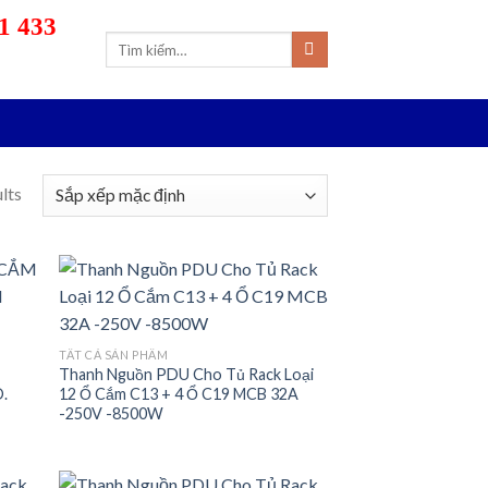
1 433
Tìm
kiếm:
lts
 to
Add to
TẤT CẢ SẢN PHẨM
list
wishlist
Thanh Nguồn PDU Cho Tủ Rack Loại
D.
12 Ổ Cắm C13 + 4 Ổ C19 MCB 32A
-250V -8500W
.