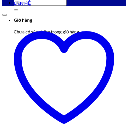
Tìm
LIÊN HỆ
kiếm:
Giỏ hàng
Chưa có sản phẩm trong giỏ hàng.