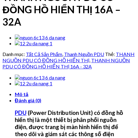
ĐỒNG HỒ HIỂN THỊ 16A –
32A
Danh mục:
Tất Cả Sản Phẩm
,
Thanh Nguồn PDU
Thẻ:
THANH
NGUỒN PDU CÓ ĐỒNG HỒ HIỂN THỊ
,
THANH NGUỒN
PDU CÓ ĐỒNG HỒ HIỂN THỊ 16A - 32A
Mô tả
Đánh giá (0)
PDU
(Power Distribution Unit) có đồng hồ
hiển thị là một thiết bị phân phối nguồn
điện, được trang bị màn hình hiển thị để
theo dõi và giám sát các thông số điện