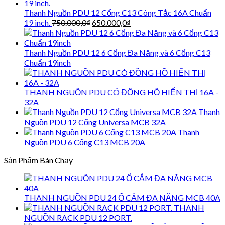
Thanh Nguồn PDU 12 Cổng C13 Công Tắc 16A Chuẩn
Giá
Giá
19 inch.
750.000,0
₫
650.000,0
₫
gốc
hiện
là:
tại
750.000,0₫.
là:
Thanh Nguồn PDU 12 6 Cổng Đa Năng và 6 Cổng C13
650.000,0₫.
Chuẩn 19inch
THANH NGUỒN PDU CÓ ĐỒNG HỒ HIỂN THỊ 16A -
32A
Thanh
Nguồn PDU 12 Cổng Universa MCB 32A
Thanh
Nguồn PDU 6 Cổng C13 MCB 20A
Sản Phẩm Bán Chạy
THANH NGUỒN PDU 24 Ổ CẮM ĐA NĂNG MCB 40A
THANH
NGUỒN RACK PDU 12 PORT.