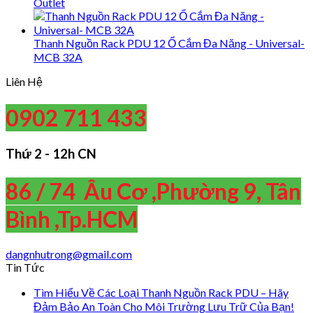
Outlet
Thanh Nguồn Rack PDU 12 Ổ Cắm Đa Năng - Universal-
MCB 32A
Liên Hệ
0902 711 433
Thứ 2 - 12h CN
86 / 74 Âu Cơ ,Phường 9, Tân
Bình ,Tp.HCM
dangnhutrong@gmail.com
Tin Tức
Tìm Hiểu Về Các Loại Thanh Nguồn Rack PDU – Hãy
Đảm Bảo An Toàn Cho Môi Trường Lưu Trữ Của Bạn!