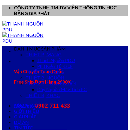
Skip
CÔNG TY TNHH TM-DV VIỄN THÔNG TIN HỌC
to
ĐẶNG GIA PHÁT
content
DANH MỤC SẢN PHẨM
THIẾT BỊ MẠNG
Thanh Nguồn PDU
Phụ Kiện Tủ Rack
Vận Chuyển Toàn Quốc
THIẾT BỊ QUANG
THIẾT BỊ NGUỒN
Free Ship Đơn Hàng 2000K
THIẾT BỊ CHUYỂN ĐỔI
Dây Nguồn Máy Tính PC
THIẾT BỊ KHÁC
0902 711 433
SẢN PHẨM
HotLine:
GIỚI THIỆU
GIẢI PHÁP
DỰ ÁN
TIN TỨC