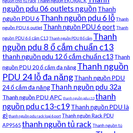
Thanh nguồn EKORACK
nguồn cho tủ rack
nguồn pdu 06 outlets nguồn
Thanh
Thanh nguồn pdu 6 lỗ
nguồn PDU 6
Thanh
Thanh nguồn PDU 6 port
nguồn PDU 6 outlet
Thanh
Thanh
nguồn PDU 6 ổ cắm C13
Thanh nguồn PDU 8 ổ cắm
nguồn pdu 8 ổ cắm chuẩn c13
thanh nguồn pdu 12 ổ cắm chuẩn c13
Thanh
Thanh nguồn
nguồn PDU 20 ổ cắm đa năng
PDU 24 lỗ đa năng
Thanh nguồn PDU
Thanh nguồn pdu 32a
24 ổ cắm đa năng
thanh
Thanh nguồn PDU APC
thanh nguồn pdu c13
nguồn pdu c13-c19
Thanh nguồn PDU là
gì
Thanh nguồn Rack PDU
thanh nguồn pdu rack loại 6 port
thanh nguồn tủ rack
AP9565
Thanh nguồn tủ