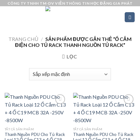
Skip
CÔNG TY TNHH TM-DV VIỄN THÔNG TIN HỌC ĐẶNG GIA PHÁT
to
content
TRANG CHỦ
/
SẢN PHẨM ĐƯỢC GẮN THẺ “Ổ CẮM
ĐIỆN CHO TỦ RACK THANH NGUỒN TỦ RACK”
LỌC
Add to
Add to
wishlist
wishlist
TẤT CẢ SẢN PHẨM
TẤT CẢ SẢN PHẨM
Thanh Nguồn PDU Cho Tủ Rack
Thanh Nguồn PDU Cho Tủ Rack
Loại 12 Ổ Cắm C13 + 4 Ổ C19
Loại 12 Ổ Cắm C13 + 4 Ổ C19