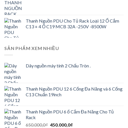
650.000,0₫.
là:
450.000,0₫.
Thanh Nguồn PDU Cho Tủ Rack Loại 12 Ổ Cắm
C13 + 4 Ổ C19 MCB 32A -250V -8500W
SẢN PHẨM XEM NHIỀU
Dây nguồn máy tính 2 Chấu Tròn .
Thanh Nguồn PDU 12 6 Cổng Đa Năng và 6 Cổng
C13 Chuẩn 19inch
Thanh Nguồn PDU 6 ổ Cắm Đa Năng Cho Tủ
Rack
Giá
Giá
650.000,0
₫
450.000,0
₫