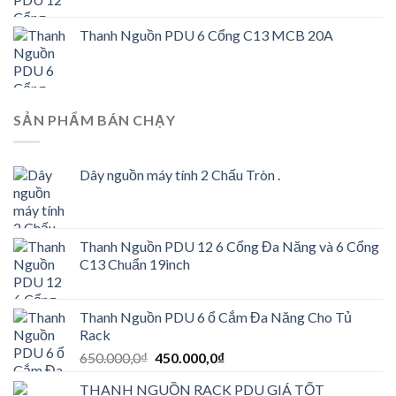
Thanh Nguồn PDU 6 Cổng C13 MCB 20A
SẢN PHẨM BÁN CHẠY
Dây nguồn máy tính 2 Chấu Tròn .
Thanh Nguồn PDU 12 6 Cổng Đa Năng và 6 Cổng
C13 Chuẩn 19inch
Thanh Nguồn PDU 6 ổ Cắm Đa Năng Cho Tủ
Rack
Giá
Giá
650.000,0
₫
450.000,0
₫
gốc
hiện
THANH NGUỒN RACK PDU GIÁ TỐT
là:
tại