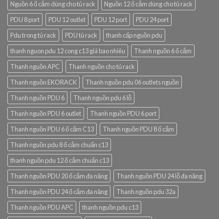
Nguồn 6 ổ cắm dùng cho tủ rack
Nguồn 12 ổ cắm dùng cho tủ rack
PDU 8 port
PDU 12 outlet
PDU 12 port
PDU 24 port
Pdu trong tủ rack
PDU tủ rack
thanh cấp nguồn pdu
thanh nguon pdu 12 cong c13 giá bao nhiêu
Thanh nguồn 6 ổ cắm
Thanh nguồn APC
Thanh nguồn cho tủ rack
Thanh nguồn EKORACK
Thanh nguồn pdu 06 outlets nguồn
Thanh nguồn PDU 6
Thanh nguồn pdu 6 lỗ
Thanh nguồn PDU 6 outlet
Thanh nguồn PDU 6 port
Thanh nguồn PDU 6 ổ cắm C13
Thanh nguồn PDU 8 ổ cắm
Thanh nguồn pdu 8 ổ cắm chuẩn c13
thanh nguồn pdu 12 ổ cắm chuẩn c13
Thanh nguồn PDU 20 ổ cắm đa năng
Thanh nguồn PDU 24 lỗ đa năng
Thanh nguồn PDU 24 ổ cắm đa năng
Thanh nguồn pdu 32a
Thanh nguồn PDU APC
thanh nguồn pdu c13