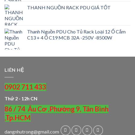
gốc
hiện
THANH NGUỒN RACK PDU GIÁ TỐT
là:
tại
650.000,0₫.
là:
450.000,0₫.
Thanh Nguồn PDU Cho Tủ Rack Loại 12 Ổ Cắm
C13 + 4 Ổ C19 MCB 32A -250V -8500W
LIÊN HỆ
0902 711 433
Thứ 2 - 12h CN
86 / 74 Âu Cơ ,Phường 9, Tân Bình
,Tp.HCM
dangnhutrong@gmail.com