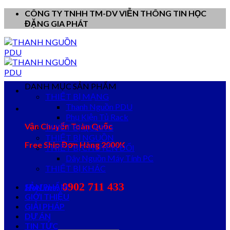
Skip
CÔNG TY TNHH TM-DV VIỄN THÔNG TIN HỌC
to
ĐẶNG GIA PHÁT
content
DANH MỤC SẢN PHẨM
THIẾT BỊ MẠNG
Thanh Nguồn PDU
Phụ Kiện Tủ Rack
Vận Chuyển Toàn Quốc
THIẾT BỊ QUANG
THIẾT BỊ NGUỒN
Free Ship Đơn Hàng 2000K
THIẾT BỊ CHUYỂN ĐỔI
Dây Nguồn Máy Tính PC
THIẾT BỊ KHÁC
0902 711 433
SẢN PHẨM
HotLine:
GIỚI THIỆU
GIẢI PHÁP
DỰ ÁN
TIN TỨC