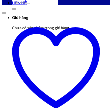
Tìm
LIÊN HỆ
kiếm:
Giỏ hàng
Chưa có sản phẩm trong giỏ hàng.