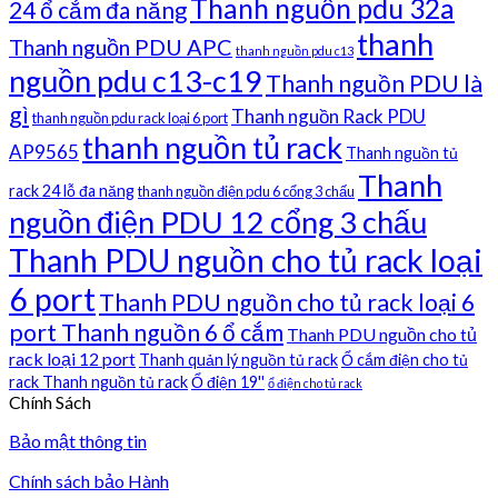
Thanh nguồn pdu 32a
24 ổ cắm đa năng
thanh
Thanh nguồn PDU APC
thanh nguồn pdu c13
nguồn pdu c13-c19
Thanh nguồn PDU là
gì
Thanh nguồn Rack PDU
thanh nguồn pdu rack loại 6 port
thanh nguồn tủ rack
AP9565
Thanh nguồn tủ
Thanh
rack 24 lỗ đa năng
thanh nguồn điện pdu 6 cổng 3 chấu
nguồn điện PDU 12 cổng 3 chấu
Thanh PDU nguồn cho tủ rack loại
6 port
Thanh PDU nguồn cho tủ rack loại 6
port Thanh nguồn 6 ổ cắm
Thanh PDU nguồn cho tủ
rack loại 12 port
Thanh quản lý nguồn tủ rack
Ổ cắm điện cho tủ
rack Thanh nguồn tủ rack
Ổ điện 19''
ổ điện cho tủ rack
Chính Sách
Bảo mật thông tin
Chính sách bảo Hành