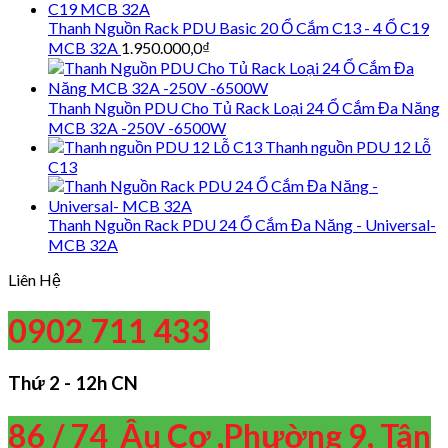
Thanh Nguồn Rack PDU Basic 20 Ổ Cắm C13 - 4 Ổ C19
MCB 32A
1.950.000,0
₫
Thanh Nguồn PDU Cho Tủ Rack Loại 24 Ổ Cắm Đa Năng
MCB 32A -250V -6500W
Thanh nguồn PDU 12 Lỗ
C13
Thanh Nguồn Rack PDU 24 Ổ Cắm Đa Năng - Universal-
MCB 32A
Liên Hệ
0902 711 433
Thứ 2 - 12h CN
86 / 74 Âu Cơ ,Phường 9, Tân