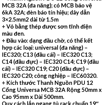
MCB 32A (đa năng); có MCB bảo vệ
6kA 32A; đèn báo tín hiệu; dây dẫn
3×2.5mm2 dài từ 1.5m
+ Vỏ bằng thép được sơn tĩnh điện
màu đen.
+ Đầu vào: dạng đầu chờ, có thể kết
hợp các loại: universal (đa năng) –
IEC320; C13 (đầu cái) – IEC320 C13;
C14 (đầu đực) – IEC320 C14; C19 (đầu
cái) – IEC320 C19; C20 (đầu đực) –
IEC320 C20; công nghiệp – IEC60320.
+ Kích thước Thanh Nguồn PDU 12
Cổng Universa MCB 32A Rộng 50mm x
Cao 95mm x Dài 500mm.
Quy cách lắp ngang tủ rack chuẩn 19″