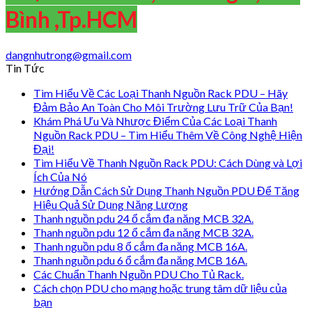
Bình ,Tp.HCM
dangnhutrong@gmail.com
Tin Tức
Tìm Hiểu Về Các Loại Thanh Nguồn Rack PDU – Hãy
Đảm Bảo An Toàn Cho Môi Trường Lưu Trữ Của Bạn!
Khám Phá Ưu Và Nhược Điểm Của Các Loại Thanh
Nguồn Rack PDU – Tìm Hiểu Thêm Về Công Nghệ Hiện
Đại!
Tìm Hiểu Về Thanh Nguồn Rack PDU: Cách Dùng và Lợi
Ích Của Nó
Hướng Dẫn Cách Sử Dụng Thanh Nguồn PDU Để Tăng
Hiệu Quả Sử Dụng Năng Lượng
Thanh nguồn pdu 24 ổ cắm đa năng MCB 32A.
Thanh nguồn pdu 12 ổ cắm đa năng MCB 32A.
Thanh nguồn pdu 8 ổ cắm đa năng MCB 16A.
Thanh nguồn pdu 6 ổ cắm đa năng MCB 16A.
Các Chuẩn Thanh Nguồn PDU Cho Tủ Rack.
Cách chọn PDU cho mạng hoặc trung tâm dữ liệu của
bạn