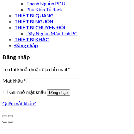
Thanh Nguồn PDU
Phụ Kiện Tủ Rack
THIẾT BỊ QUANG
THIẾT BỊ NGUỒN
THIẾT BỊ CHUYỂN ĐỔI
Dây Nguồn Máy Tính PC
THIẾT BỊ KHÁC
Đăng nhập
Đăng nhập
Tên tài khoản hoặc địa chỉ email
*
Mật khẩu
*
Ghi nhớ mật khẩu
Đăng nhập
Quên mật khẩu?