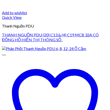
Add to wishlist
Quick View
Thanh Nguồn PDU
THANH NGUỒN PDU (20) C13 & (4) C19 MCB 32A CÓ
ĐỒNG HỒ HIỂN THỊ THÔNG SỐ .