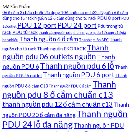
Mã Sản Phẩm
06 ổ cắm 3 chấu chuẩn đa dụng 10A chấu có mcb32a
Nguồn 6 ổ cắm
PDU 8 port
dùng cho tủ rack
Nguồn 12 ổ cắm dùng cho tủ rack
PDU
PDU 12 port
PDU 24 port
Pdu trong tủ
12 outlet
rack
PDU tủ rack
thanh cấp nguồn pdu
thanh nguon pdu 12 cong c13 giá
Thanh nguồn 6 ổ cắm
Thanh
bao nhiêu
Thanh nguồn APC
Thanh
Thanh nguồn EKORACK
nguồn cho tủ rack
nguồn pdu 06 outlets nguồn
Thanh
Thanh nguồn pdu 6 lỗ
nguồn PDU 6
Thanh
Thanh nguồn PDU 6 port
nguồn PDU 6 outlet
Thanh
Thanh
nguồn PDU 6 ổ cắm C13
Thanh nguồn PDU 8 ổ cắm
nguồn pdu 8 ổ cắm chuẩn c13
thanh nguồn pdu 12 ổ cắm chuẩn c13
Thanh
Thanh nguồn
nguồn PDU 20 ổ cắm đa năng
PDU 24 lỗ đa năng
Thanh nguồn PDU