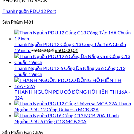
PHỤ KIỆN TỦ RACK
Thanh nguồn PDU 12 Port
Sản Phảm Mới
Thanh Nguồn PDU 12 Cổng C13 Công Tắc 16A Chuẩn
Giá
Giá
19 inch.
750.000,0
₫
650.000,0
₫
gốc
hiện
là:
tại
750.000,0₫.
là:
Thanh Nguồn PDU 12 6 Cổng Đa Năng và 6 Cổng C13
650.000,0₫.
Chuẩn 19inch
THANH NGUỒN PDU CÓ ĐỒNG HỒ HIỂN THỊ 16A -
32A
Thanh
Nguồn PDU 12 Cổng Universa MCB 32A
Thanh
Nguồn PDU 6 Cổng C13 MCB 20A
Sản Phẩm Bán Chạy