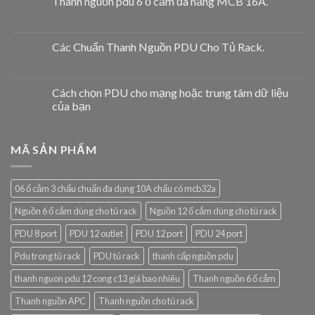
Thanh nguồn pdu 6 ổ cắm đa năng MCB 16A.
Các Chuẩn Thanh Nguồn PDU Cho Tủ Rack.
Cách chọn PDU cho mạng hoặc trung tâm dữ liệu
của bạn
MÃ SẢN PHẨM
06 ổ cắm 3 chấu chuẩn đa dụng 10A chấu có mcb32a
Nguồn 6 ổ cắm dùng cho tủ rack
Nguồn 12 ổ cắm dùng cho tủ rack
PDU 8 port
PDU 12 outlet
PDU 12 port
PDU 24 port
Pdu trong tủ rack
PDU tủ rack
thanh cấp nguồn pdu
thanh nguon pdu 12 cong c13 giá bao nhiêu
Thanh nguồn 6 ổ cắm
Thanh nguồn APC
Thanh nguồn cho tủ rack