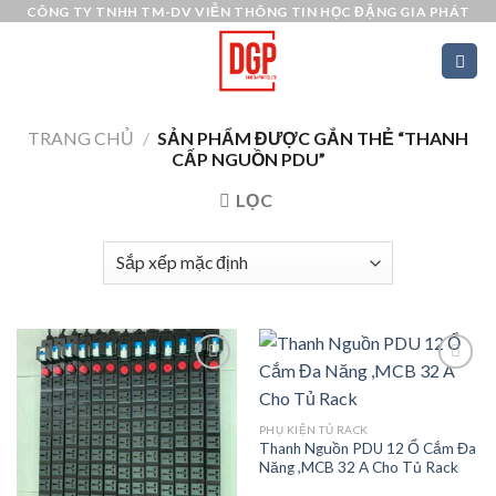
Skip
CÔNG TY TNHH TM-DV VIỄN THÔNG TIN HỌC ĐẶNG GIA PHÁT
to
content
TRANG CHỦ
/
SẢN PHẨM ĐƯỢC GẮN THẺ “THANH
CẤP NGUỒN PDU”
LỌC
Add to
Add to
PHỤ KIỆN TỦ RACK
wishlist
wishlist
Thanh Nguồn PDU 12 Ổ Cắm Đa
Năng ,MCB 32 A Cho Tủ Rack