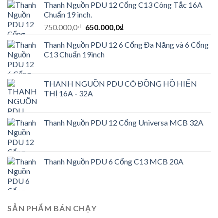
Thanh Nguồn PDU 12 Cổng C13 Công Tắc 16A
Chuẩn 19 inch.
Giá
Giá
750.000,0
₫
650.000,0
₫
gốc
hiện
Thanh Nguồn PDU 12 6 Cổng Đa Năng và 6 Cổng
là:
tại
C13 Chuẩn 19inch
750.000,0₫.
là:
650.000,0₫.
THANH NGUỒN PDU CÓ ĐỒNG HỒ HIỂN
THỊ 16A - 32A
Thanh Nguồn PDU 12 Cổng Universa MCB 32A
Thanh Nguồn PDU 6 Cổng C13 MCB 20A
SẢN PHẨM BÁN CHẠY