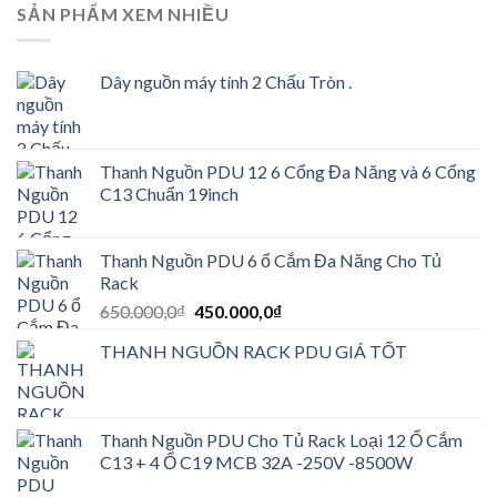
SẢN PHẨM XEM NHIỀU
Dây nguồn máy tính 2 Chấu Tròn .
Thanh Nguồn PDU 12 6 Cổng Đa Năng và 6 Cổng
C13 Chuẩn 19inch
Thanh Nguồn PDU 6 ổ Cắm Đa Năng Cho Tủ
Rack
Giá
Giá
650.000,0
₫
450.000,0
₫
gốc
hiện
THANH NGUỒN RACK PDU GIÁ TỐT
là:
tại
650.000,0₫.
là:
450.000,0₫.
Thanh Nguồn PDU Cho Tủ Rack Loại 12 Ổ Cắm
C13 + 4 Ổ C19 MCB 32A -250V -8500W