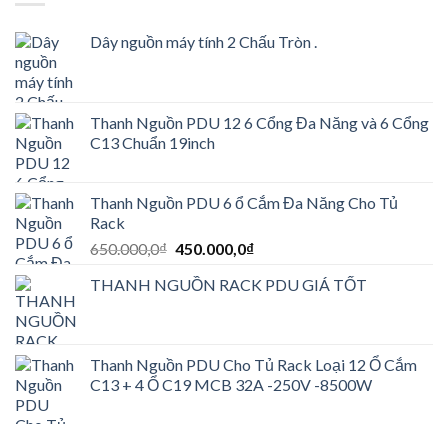
Dây nguồn máy tính 2 Chấu Tròn .
Thanh Nguồn PDU 12 6 Cổng Đa Năng và 6 Cổng
C13 Chuẩn 19inch
Thanh Nguồn PDU 6 ổ Cắm Đa Năng Cho Tủ
Rack
Giá
Giá
650.000,0
₫
450.000,0
₫
gốc
hiện
THANH NGUỒN RACK PDU GIÁ TỐT
là:
tại
650.000,0₫.
là:
450.000,0₫.
Thanh Nguồn PDU Cho Tủ Rack Loại 12 Ổ Cắm
C13 + 4 Ổ C19 MCB 32A -250V -8500W