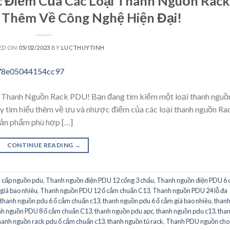
Điểm Của Các Loại Thanh Nguồn Rack
 Thêm Về Công Nghệ Hiện Đại!
ED ON
05/02/2023
BY
LUCTHUYTINH
Thanh Nguồn Rack PDU! Bạn đang tìm kiếm một loại thanh nguồ
 tìm hiểu thêm về ưu và nhược điểm của các loại thanh nguồn Ra
ản phẩm phù hợp […]
CONTINUE READING
→
 cấp nguồn pdu
,
Thanh nguồn điện PDU 12 cổng 3 chấu
,
Thanh nguồn điện PDU 6 
giá bao nhiêu
,
Thanh nguồn PDU 12 ổ cắm chuẩn C13
,
Thanh nguồn PDU 24 lỗ đa
thanh nguồn pdu 6 ổ cắm chuẩn c13
,
thanh nguồn pdu 6 ổ cắm giá bao nhiêu
,
than
h nguồn PDU 8 ổ cắm chuẩn C13
,
thanh nguồn pdu apc
,
thanh nguồn pdu c13
,
tha
hanh nguồn rack pdu ổ cắm chuẩn c13
,
thanh nguồn tủ rack
,
Thanh PDU nguồn cho 