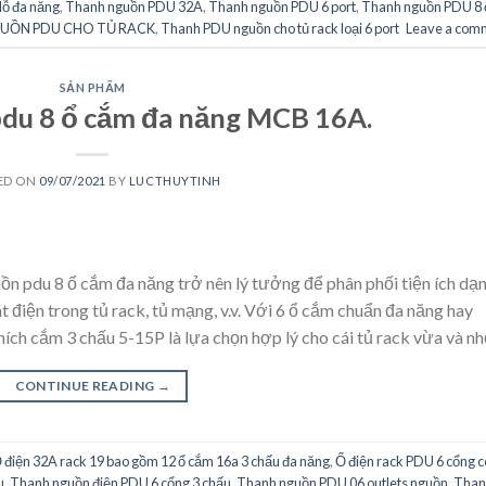
lỗ đa năng
,
Thanh nguồn PDU 32A
,
Thanh nguồn PDU 6 port
,
Thanh nguồn PDU 8 
UỒN PDU CHO TỦ RACK
,
Thanh PDU nguồn cho tủ rack loại 6 port
Leave a com
SẢN PHẨM
du 8 ổ cắm đa năng MCB 16A.
ED ON
09/07/2021
BY
LUCTHUYTINH
ồn pdu 8 ổ cắm đa năng trở nên lý tưởng để phân phối tiện ích dạ
 điện trong tủ rack, tủ mạng, v.v. Với 6 ổ cắm chuẩn đa năng hay
ích cắm 3 chấu 5-15P là lựa chọn hợp lý cho cái tủ rack vừa và nh
CONTINUE READING
→
 điện 32A rack 19 bao gồm 12 ổ cắm 16a 3 chấu đa năng
,
Ổ điện rack PDU 6 cổng c
u
,
Thanh nguồn điện PDU 6 cổng 3 chấu
,
Thanh nguồn PDU 06 outlets nguồn
,
Than