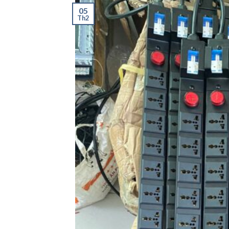
05
Th2