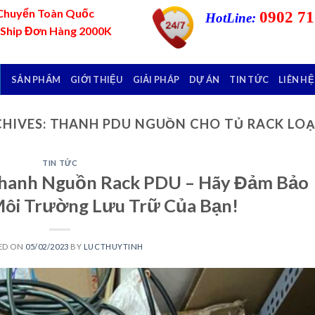
Chuyển Toàn Quốc
0902 71
HotLine:
 Ship Đơn Hàng 2000K
SẢN PHẨM
GIỚI THIỆU
GIẢI PHÁP
DỰ ÁN
TIN TỨC
LIÊN HỆ
HIVES:
THANH PDU NGUỒN CHO TỦ RACK LOẠI
TIN TỨC
 Thanh Nguồn Rack PDU – Hãy Đảm Bảo
Môi Trường Lưu Trữ Của Bạn!
ED ON
05/02/2023
BY
LUCTHUYTINH