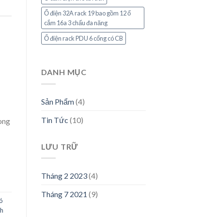
Ổ điện 32A rack 19 bao gồm 12 ổ
cắm 16a 3 chấu đa năng
Ổ điện rack PDU 6 cổng có CB
DANH MỤC
Sản Phẩm
(4)
Tin Tức
(10)
ong
LƯU TRỮ
Tháng 2 2023
(4)
Tháng 7 2021
(9)
ó
h