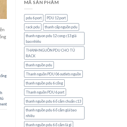
MÃ SẢN PHẨM
pdu 6 port
PDU 12 port
rack pdu
thanh cấp nguồn pdu
iện
thanh nguon pdu 12 cong c13 giá
hống
bao nhiêu
THANH NGUỒN PDU CHO TỦ
RACK
thanh nguồn pdu
Thanh nguồn PDU 06 outlets nguồn
cổng
thanh nguồn pdu 6 cổng
h
Thanh nguồn PDU 6 port
nh
tủ
thanh nguồn pdu 6 ổ cắm chuẩn c13
ment
thanh nguồn pdu 6 ổ cắm giá bao
nhiêu
thanh nguồn pdu 6 ổ cắm là gì