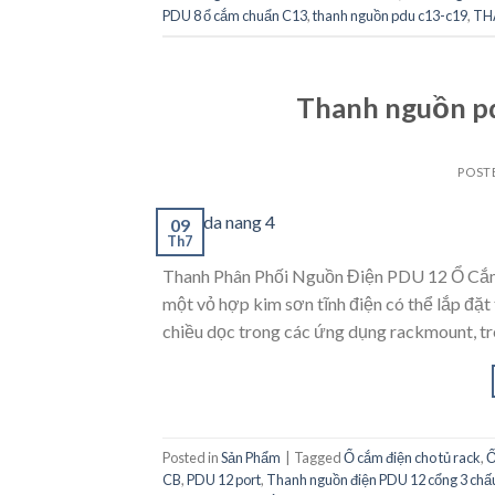
PDU 8 ổ cắm chuẩn C13
,
thanh nguồn pdu c13-c19
,
TH
Thanh nguồn p
POST
09
Th7
Thanh Phân Phối Nguồn Điện PDU 12 Ổ Cắm
một vỏ hợp kim sơn tĩnh điện có thể lắp đặt 
chiều dọc trong các ứng dụng rackmount, tr
Posted in
Sản Phẩm
|
Tagged
Ổ cắm điện cho tủ rack
,
Ổ
CB
,
PDU 12 port
,
Thanh nguồn điện PDU 12 cổng 3 chấ