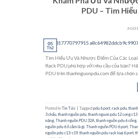
Khám Phá Ưu Và Nhược 
PDU – Tìm Hiểu
POST
05
Th2
Tìm Hiểu Ưu Và Nhược Điểm Của Các Loại 
Rack PDU phù hợp với nhu cầu của bạn? Hãy
PDU trên thanhnguonpdu.com để lựa chọn s
Posted in
Tin Tức
|
Tagged
pdu 6 port
,
rack pdu
,
thanh
3 chấu
,
thanh nguồn pdu
,
thanh nguon pdu 12 cong c13 
năng
,
Thanh nguồn PDU 32A
,
thanh nguồn pdu 6 cổng
,
nguồn pdu 6 ổ cắm là gì
,
Thanh nguồn PDU 6 port
,
Than
nguồn pdu c13-c19
,
thanh nguồn pdu rack loại 6 port
,
t