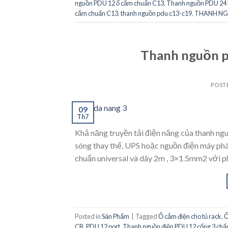
nguồn PDU 12 ổ cắm chuẩn C13
,
Thanh nguồn PDU 24 
cắm chuẩn C13
,
thanh nguồn pdu c13-c19
,
THANH NG
Thanh nguồn p
POST
09
Th7
Khả năng truyền tải điện năng của thanh ngu
sóng thay thế, UPS hoặc nguồn điện máy phát
chuẩn universal và dây 2m , 3×1.5mm2 với ph
Posted in
Sản Phẩm
|
Tagged
Ổ cắm điện cho tủ rack
,
Ổ
CB
,
PDU 12 port
,
Thanh nguồn điện PDU 12 cổng 3 chấ