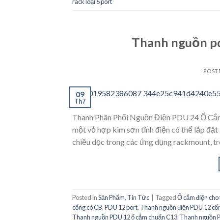
rack loại 6 port
Thanh nguồn p
POST
09
Th7
Thanh Phân Phối Nguồn Điện PDU 24 Ổ Cắm
một vỏ hợp kim sơn tĩnh điện có thể lắp đặt 
chiều dọc trong các ứng dụng rackmount, tr
Posted in
Sản Phẩm
,
Tin Tức
|
Tagged
Ổ cắm điện cho 
cổng có CB
,
PDU 12 port
,
Thanh nguồn điện PDU 12 cổn
Thanh nguồn PDU 12 ổ cắm chuẩn C13
,
Thanh nguồn P