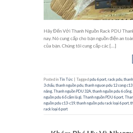
Hãy Đến Với Thanh Nguồn Rack PDU Thanh N
nay. Nó cung cấp cho bạn nguồn điện an toàn 
của bạn. Chúng tôi cung cấp các […]
Posted in
Tin Tức
|
Tagged
pdu 6 port
,
rack pdu
,
thanh
3 chấu
,
thanh nguồn pdu
,
thanh nguon pdu 12 cong c13 
năng
,
Thanh nguồn PDU 32A
,
thanh nguồn pdu 6 cổng
,
nguồn pdu 6 ổ cắm là gì
,
Thanh nguồn PDU 6 port
,
Than
nguồn pdu c13-c19
,
thanh nguồn pdu rack loại 6 port
,
t
rack loại 6 port