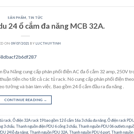
SẢN PHẨM
,
TIN TỨC
du 24 ổ cắm đa năng MCB 32A.
ED ON
09/07/2021
BY
LUCTHUYTINH
 Đa Năng cung cấp phân phối điện AC đa ổ cắm 32 amp, 250V tr
thuận tiện cho tất cả các tủ rack. Nó cung cấp phân phối điện theo
eo tường và bàn làm việc. Bao gồm 24 ổ cắm đầu ra đa năng .
CONTINUE READING
→
tủ rack
,
Ổ điện 32A rack 19 bao gồm 12 ổ cắm 16a 3 chấu đa năng
,
Ổ điện rack PDU
g 3 chấu
,
Thanh nguồn điện PDU 6 cổng 3 chấu
,
Thanh nguồn PDU 06 outlets ngu
DU 24 lỗ đa năng
,
Thanh nguồn PDU 32A
,
Thanh nguồn PDU 6 port
,
Thanh nguồn