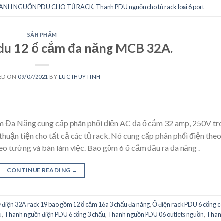
ANH NGUỒN PDU CHO TỦ RACK
,
Thanh PDU nguồn cho tủ rack loại 6 port
SẢN PHẨM
du 12 ổ cắm đa năng MCB 32A.
ED ON
09/07/2021
BY
LUCTHUYTINH
 Đa Năng cung cấp phân phối điện AC đa ổ cắm 32 amp, 250V tr
thuận tiện cho tất cả các tủ rack. Nó cung cấp phân phối điện theo
eo tường và bàn làm việc. Bao gồm 6 ổ cắm đầu ra đa năng .
CONTINUE READING
→
 điện 32A rack 19 bao gồm 12 ổ cắm 16a 3 chấu đa năng
,
Ổ điện rack PDU 6 cổng c
u
,
Thanh nguồn điện PDU 6 cổng 3 chấu
,
Thanh nguồn PDU 06 outlets nguồn
,
Than