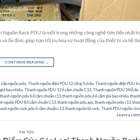
guồn Rack PDU là một trong những công nghệ tiên tiến nhất h
và ổn định, giúp bạn tối ưu hóa sự hoạt động của thiết bị và hệ t
CONTINUE READING
→
 cấp nguồn pdu
,
Thanh nguồn điện PDU 12 cổng 3 chấu
,
Thanh nguồn điện PDU 6 
giá bao nhiêu
,
Thanh nguồn PDU 12 ổ cắm chuẩn C13
,
Thanh nguồn PDU 24 lỗ đa
thanh nguồn pdu 6 ổ cắm chuẩn c13
,
thanh nguồn pdu 6 ổ cắm giá bao nhiêu
,
than
h nguồn PDU 8 ổ cắm chuẩn C13
,
thanh nguồn pdu apc
,
thanh nguồn pdu c13
,
tha
hanh nguồn rack pdu ổ cắm chuẩn c13
,
thanh nguồn tủ rack
,
Thanh PDU nguồn cho 
Leave a com
TIN TỨC