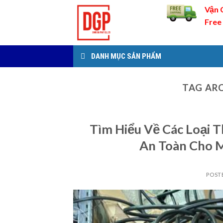
Skip
Vận 
to
Free
content
DANH MỤC SẢN PHẨM
TAG ARC
Tìm Hiểu Về Các Loại
An Toàn Cho 
POST