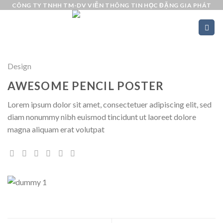
Skip
CÔNG TY TNHH TM-DV VIỄN THÔNG TIN HỌC ĐẶNG GIA PHÁT
to
content
Design
AWESOME PENCIL POSTER
Lorem ipsum dolor sit amet, consectetuer adipiscing elit, sed
diam nonummy nibh euismod tincidunt ut laoreet dolore
magna aliquam erat volutpat