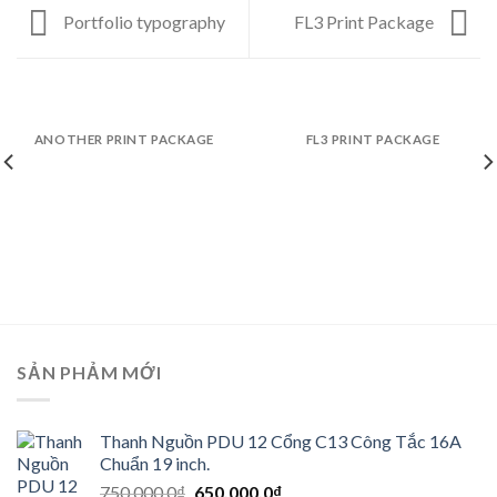
Portfolio typography
FL3 Print Package
ANOTHER PRINT PACKAGE
FL3 PRINT PACKAGE
SẢN PHẢM MỚI
Thanh Nguồn PDU 12 Cổng C13 Công Tắc 16A
Chuẩn 19 inch.
Giá
Giá
750.000,0
₫
650.000,0
₫