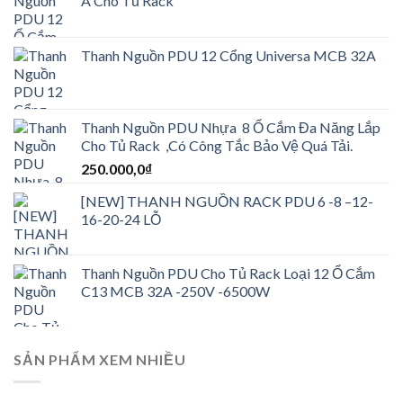
A Cho Tủ Rack
Thanh Nguồn PDU 12 Cổng Universa MCB 32A
Thanh Nguồn PDU Nhựa 8 Ổ Cắm Đa Năng Lắp
Cho Tủ Rack ,Có Công Tắc Bảo Vệ Quá Tải.
250.000,0
₫
[NEW] THANH NGUỒN RACK PDU 6 -8 –12-
16-20-24 LỖ
Thanh Nguồn PDU Cho Tủ Rack Loại 12 Ổ Cắm
C13 MCB 32A -250V -6500W
SẢN PHẨM XEM NHIỀU