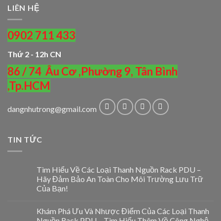
LIÊN HỆ
0902 711 433
Thứ 2 - 12h CN
86 / 74 Âu Cơ ,Phường 9, Tân Bình
,Tp.HCM
dangnhutrong@gmail.com
TIN TỨC
Tìm Hiểu Về Các Loại Thanh Nguồn Rack PDU –
Hãy Đảm Bảo An Toàn Cho Môi Trường Lưu Trữ
Của Bạn!
Khám Phá Ưu Và Nhược Điểm Của Các Loại Thanh
Nguồn Rack PDU – Tìm Hiểu Thêm Về Công Nghệ