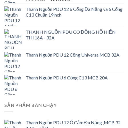
gốc
hiện
Thanh Nguồn PDU 12 6 Cổng Đa Năng và 6 Cổng
là:
tại
C13 Chuẩn 19inch
750.000,0₫.
là:
650.000,0₫.
THANH NGUỒN PDU CÓ ĐỒNG HỒ HIỂN
THỊ 16A - 32A
Thanh Nguồn PDU 12 Cổng Universa MCB 32A
Thanh Nguồn PDU 6 Cổng C13 MCB 20A
SẢN PHẨM BÁN CHẠY
Thanh Nguồn PDU 12 Ổ Cắm Đa Năng ,MCB 32