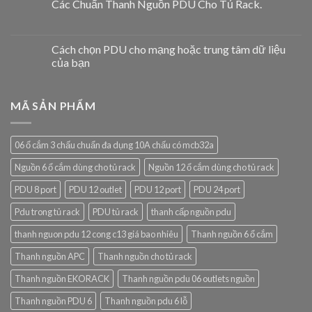
Các Chuẩn Thanh Nguồn PDU Cho Tủ Rack.
Cách chọn PDU cho mạng hoặc trung tâm dữ liệu
của bạn
MÃ SẢN PHẨM
06 ổ cắm 3 chấu chuẩn đa dụng 10A chấu có mcb32a
Nguồn 6 ổ cắm dùng cho tủ rack
Nguồn 12 ổ cắm dùng cho tủ rack
PDU 8 port
PDU 12 outlet
PDU 12 port
PDU 24 port
Pdu trong tủ rack
PDU tủ rack
thanh cấp nguồn pdu
thanh nguon pdu 12 cong c13 giá bao nhiêu
Thanh nguồn 6 ổ cắm
Thanh nguồn APC
Thanh nguồn cho tủ rack
Thanh nguồn EKORACK
Thanh nguồn pdu 06 outlets nguồn
Thanh nguồn PDU 6
Thanh nguồn pdu 6 lỗ