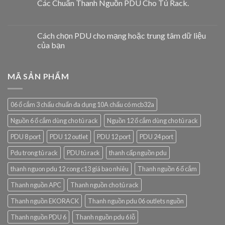
Các Chuẩn Thanh Nguồn PDU Cho Tủ Rack.
Cách chọn PDU cho mạng hoặc trung tâm dữ liệu
của bạn
MÃ SẢN PHẨM
06 ổ cắm 3 chấu chuẩn đa dụng 10A chấu có mcb32a
Nguồn 6 ổ cắm dùng cho tủ rack
Nguồn 12 ổ cắm dùng cho tủ rack
PDU 8 port
PDU 12 outlet
PDU 12 port
PDU 24 port
Pdu trong tủ rack
PDU tủ rack
thanh cấp nguồn pdu
thanh nguon pdu 12 cong c13 giá bao nhiêu
Thanh nguồn 6 ổ cắm
Thanh nguồn APC
Thanh nguồn cho tủ rack
Thanh nguồn EKORACK
Thanh nguồn pdu 06 outlets nguồn
Thanh nguồn PDU 6
Thanh nguồn pdu 6 lỗ