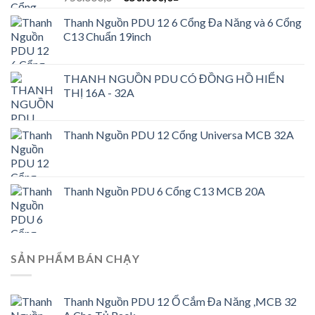
gốc
hiện
Thanh Nguồn PDU 12 6 Cổng Đa Năng và 6 Cổng
là:
tại
C13 Chuẩn 19inch
750.000,0₫.
là:
650.000,0₫.
THANH NGUỒN PDU CÓ ĐỒNG HỒ HIỂN
THỊ 16A - 32A
Thanh Nguồn PDU 12 Cổng Universa MCB 32A
Thanh Nguồn PDU 6 Cổng C13 MCB 20A
SẢN PHẨM BÁN CHẠY
Thanh Nguồn PDU 12 Ổ Cắm Đa Năng ,MCB 32