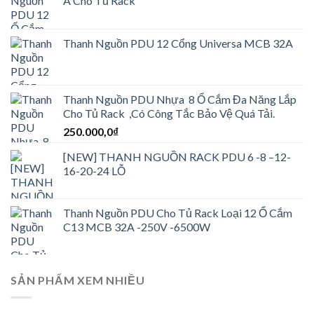
A Cho Tủ Rack
Thanh Nguồn PDU 12 Cổng Universa MCB 32A
Thanh Nguồn PDU Nhựa 8 Ổ Cắm Đa Năng Lắp
Cho Tủ Rack ,Có Công Tắc Bảo Vệ Quá Tải.
250.000,0
₫
[NEW] THANH NGUỒN RACK PDU 6 -8 –12-
16-20-24 LỖ
Thanh Nguồn PDU Cho Tủ Rack Loại 12 Ổ Cắm
C13 MCB 32A -250V -6500W
SẢN PHẨM XEM NHIỀU