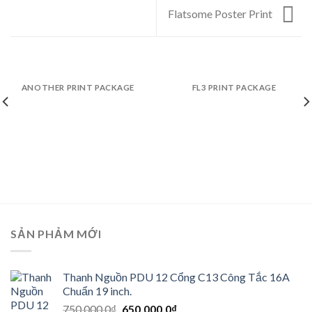
Flatsome Poster Print
ANOTHER PRINT PACKAGE
FL3 PRINT PACKAGE
SẢN PHẢM MỚI
Thanh Nguồn PDU 12 Cổng C13 Công Tắc 16A
Chuẩn 19 inch.
Giá
Giá
750.000,0
₫
650.000,0
₫