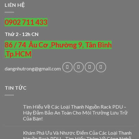
LIÊN HỆ
0902 711 433
Thứ 2 - 12h CN
86 / 74 Âu Cơ ,Phường 9, Tân Bình
,Tp.HCM
dangnhutrong@gmail.com
TIN TỨC
Tìm Hiểu Về Các Loại Thanh Nguồn Rack PDU –
Hãy Đảm Bảo An Toàn Cho Môi Trường Lưu Trữ
Của Bạn!
Khám Phá Ưu Và Nhược Điểm Của Các Loại Thanh
Nguồn Rack PDU – Tìm Hiểu Thêm Về Công Nghệ