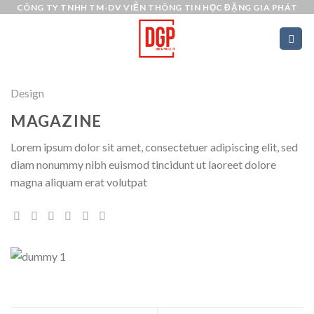
Skip
CÔNG TY TNHH TM-DV VIỄN THÔNG TIN HỌC ĐẶNG GIA PHÁT
to
content
Design
MAGAZINE
Lorem ipsum dolor sit amet, consectetuer adipiscing elit, sed
diam nonummy nibh euismod tincidunt ut laoreet dolore
magna aliquam erat volutpat