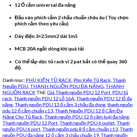
12 Ổ cắm universal đa năng
Đầu vào phích cắm 2 chấu chuẩn châu âu ( Tùy chọn
phích cắm theo yêu cầu)
Dây điện 3×2.5mm2 dài 1m5
MCB 20A ngắt dòng khi quá tải
Có thể lắp dọc tủ rack vì 2 pat bắt có thể quay 360
độ.
Danh mục:
PHỤ KIỆN TỦ RACK
,
Phụ Kiện Tủ Rack
,
Thanh
Nguồn PDU
,
THANH NGUỒN PDU ĐA NĂNG
,
THANH
NGUỒN RACK
Thẻ:
Giá Thanh nguồn PDU 12 Port
,
PDU tủ
rack
,
Thanh nguồn PDU 12 Lỗ 16A
,
Thanh nguồn PDU 12 lỗ đa
năng
,
Thanh nguồn PDU 12 ổ cắm 3 chấu đa dụng
,
thanh nguồn
pdu 12 ổ cắm chuẩn c13
,
Thanh Nguồn PDU 12 ổ Cắm Đa
Năng Cho Tủ Rack
,
Thanh nguồn PDU 12 ổ căm loại đa năng
,
Thanh nguồn PDU 12 Port
,
Thanh nguồn PDU 6 outlet
,
Thanh
nguồn PDU 6 port
,
Thanh nguồn pdu 8 ổ cắm chuẩn c13
,
Thanh
nguồn PDU đa năng 12 ổ cắm 3 chấu chuẩn 19
,
Thanh nguồn