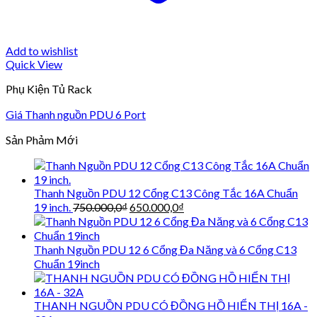
Add to wishlist
Quick View
Phụ Kiện Tủ Rack
Giá Thanh nguồn PDU 6 Port
Sản Phảm Mới
Thanh Nguồn PDU 12 Cổng C13 Công Tắc 16A Chuẩn
Giá
Giá
19 inch.
750.000,0
₫
650.000,0
₫
gốc
hiện
là:
tại
750.000,0₫.
là:
Thanh Nguồn PDU 12 6 Cổng Đa Năng và 6 Cổng C13
650.000,0₫.
Chuẩn 19inch
THANH NGUỒN PDU CÓ ĐỒNG HỒ HIỂN THỊ 16A -