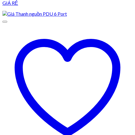
GIÁ RẺ