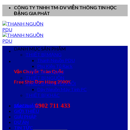
Skip
CÔNG TY TNHH TM-DV VIỄN THÔNG TIN HỌC
to
ĐẶNG GIA PHÁT
content
DANH MỤC SẢN PHẨM
THIẾT BỊ MẠNG
Thanh Nguồn PDU
Phụ Kiện Tủ Rack
Vận Chuyển Toàn Quốc
THIẾT BỊ QUANG
THIẾT BỊ NGUỒN
Free Ship Đơn Hàng 2000K
THIẾT BỊ CHUYỂN ĐỔI
Dây Nguồn Máy Tính PC
THIẾT BỊ KHÁC
0902 711 433
SẢN PHẨM
HotLine:
GIỚI THIỆU
GIẢI PHÁP
DỰ ÁN
TIN TỨC