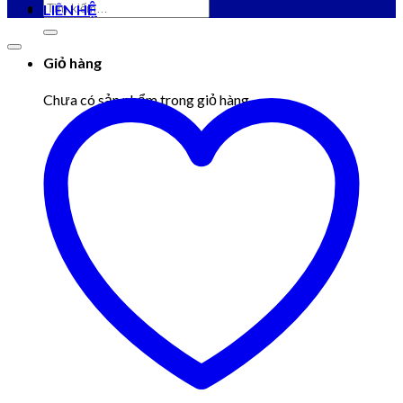
Tìm
LIÊN HỆ
kiếm:
Giỏ hàng
Chưa có sản phẩm trong giỏ hàng.