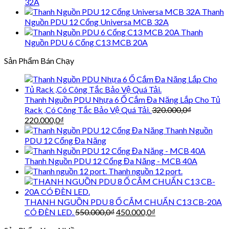
32A
Thanh
Nguồn PDU 12 Cổng Universa MCB 32A
Thanh
Nguồn PDU 6 Cổng C13 MCB 20A
Sản Phẩm Bán Chạy
Thanh Nguồn PDU Nhựa 6 Ổ Cắm Đa Năng Lắp Cho Tủ
Rack ,Có Công Tắc Bảo Vệ Quá Tải.
320.000,0
₫
Giá
Giá
220.000,0
₫
gốc
hiện
Thanh Nguồn
là:
tại
PDU 12 Cổng Đa Năng
320.000,0₫.
là:
220.000,0₫.
Thanh Nguồn PDU 12 Cổng Đa Năng - MCB 40A
Thanh nguồn 12 port.
THANH NGUỒN PDU 8 Ổ CẮM CHUẨN C13 CB-20A
Giá
Giá
CÓ ĐÈN LED.
550.000,0
₫
450.000,0
₫
gốc
hiện