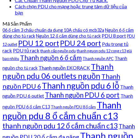
Các Chuẩn Thanh Nguồn PDU Cho Tủ Rack.
Cách chọn PDU cho mạng hoặc trung tâm dữ liệu của
bạn
Mã Sản Phẩm
06 ổ cắm 3 chấu chuẩn đa dụng 10A chấu có mcb32a
Nguồn 6 ổ cắm
PDU 8 port
dùng cho tủ rack
Nguồn 12 ổ cắm dùng cho tủ rack
PDU
PDU 12 port
PDU 24 port
Pdu trong tủ
12 outlet
rack
PDU tủ rack
thanh cấp nguồn pdu
thanh nguon pdu 12 cong c13 giá
Thanh nguồn 6 ổ cắm
Thanh
bao nhiêu
Thanh nguồn APC
Thanh
Thanh nguồn EKORACK
nguồn cho tủ rack
nguồn pdu 06 outlets nguồn
Thanh
Thanh nguồn pdu 6 lỗ
nguồn PDU 6
Thanh
Thanh nguồn PDU 6 port
nguồn PDU 6 outlet
Thanh
Thanh
nguồn PDU 6 ổ cắm C13
Thanh nguồn PDU 8 ổ cắm
nguồn pdu 8 ổ cắm chuẩn c13
thanh nguồn pdu 12 ổ cắm chuẩn c13
Thanh
Thanh nguồn
nguồn PDU 20 ổ cắm đa năng