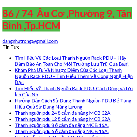
86 / 74 Âu Cơ ,Phường 9, Tân
Bình ,Tp.HCM
dangnhutrong@gmail.com
Tin Tức
Tìm Hiểu Về Các Loại Thanh Nguồn Rack PDU – Hãy
Đảm Bảo An Toàn Cho Môi Trường Lưu Trữ Của Bạn!
Khám Phá Ưu Và Nhược Điểm Của Các Loại Thanh
Nguồn Rack PDU – Tìm Hiểu Thêm Về Công Nghệ Hiện
Đại!
Tìm Hiểu Về Thanh Nguồn Rack PDU: Cách Dùng và Lợi
Ích Của Nó
Hướng Dẫn Cách Sử Dụng Thanh Nguồn PDU Để Tăng
Hiệu Quả Sử Dụng Năng Lượng
Thanh nguồn pdu 24 ổ cắm đa năng MCB 32A.
Thanh nguồn pdu 12 ổ cắm đa năng MCB 32A.
Thanh nguồn pdu 8 ổ cắm đa năng MCB 16A.
Thanh nguồn pdu 6 ổ cắm đa năng MCB 16A.