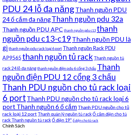
PDU 24 lỗ đa năng
Thanh nguồn PDU
Thanh nguồn pdu 32a
24 ổ cắm đa năng
thanh
Thanh nguồn PDU APC
thanh nguồn pdu c13
nguồn pdu c13-c19
Thanh nguồn PDU là
gì
Thanh nguồn Rack PDU
thanh nguồn pdu rack loại 6 port
thanh nguồn tủ rack
AP9565
Thanh nguồn tủ
Thanh
rack 24 lỗ đa năng
thanh nguồn điện pdu 6 cổng 3 chấu
nguồn điện PDU 12 cổng 3 chấu
Thanh PDU nguồn cho tủ rack loại
6 port
Thanh PDU nguồn cho tủ rack loại 6
port Thanh nguồn 6 ổ cắm
Thanh PDU nguồn cho tủ
rack loại 12 port
Thanh quản lý nguồn tủ rack
Ổ cắm điện cho tủ
rack Thanh nguồn tủ rack
Ổ điện 19''
ổ điện cho tủ rack
Chính Sách