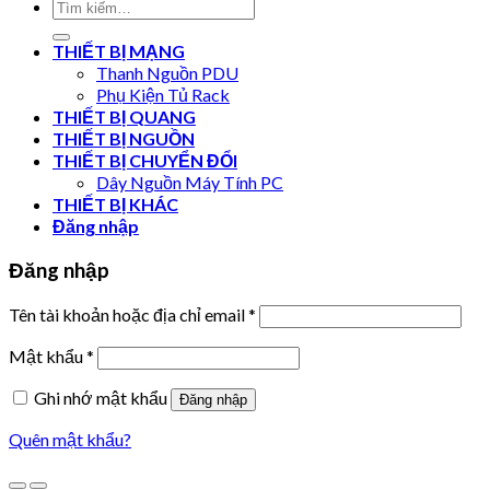
Tìm
kiếm:
THIẾT BỊ MẠNG
Thanh Nguồn PDU
Phụ Kiện Tủ Rack
THIẾT BỊ QUANG
THIẾT BỊ NGUỒN
THIẾT BỊ CHUYỂN ĐỔI
Dây Nguồn Máy Tính PC
THIẾT BỊ KHÁC
Đăng nhập
Đăng nhập
Tên tài khoản hoặc địa chỉ email
*
Mật khẩu
*
Ghi nhớ mật khẩu
Đăng nhập
Quên mật khẩu?