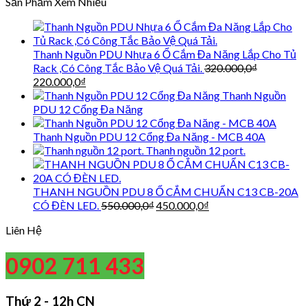
Sản Phẩm Xem Nhiều
là:
tại
550.000,0₫.
là:
450.000,0₫.
Thanh Nguồn PDU Nhựa 6 Ổ Cắm Đa Năng Lắp Cho Tủ
Rack ,Có Công Tắc Bảo Vệ Quá Tải.
320.000,0
₫
Giá
Giá
220.000,0
₫
gốc
hiện
Thanh Nguồn
là:
tại
PDU 12 Cổng Đa Năng
320.000,0₫.
là:
220.000,0₫.
Thanh Nguồn PDU 12 Cổng Đa Năng - MCB 40A
Thanh nguồn 12 port.
THANH NGUỒN PDU 8 Ổ CẮM CHUẨN C13 CB-20A
Giá
Giá
CÓ ĐÈN LED.
550.000,0
₫
450.000,0
₫
gốc
hiện
Liên Hệ
là:
tại
550.000,0₫.
là:
450.000,0₫.
0902 711 433
Thứ 2 - 12h CN