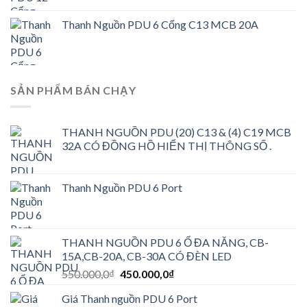
Thanh Nguồn PDU 6 Cổng C13 MCB 20A
SẢN PHẨM BÁN CHẠY
THANH NGUỒN PDU (20) C13 & (4) C19 MCB
32A CÓ ĐỒNG HỒ HIỂN THỊ THÔNG SỐ .
Thanh Nguồn PDU 6 Port
THANH NGUỒN PDU 6 Ổ ĐA NĂNG, CB-
15A,CB-20A, CB-30A CÓ ĐÈN LED
Giá
Giá
550.000,0
₫
450.000,0
₫
gốc
hiện
Giá Thanh nguồn PDU 6 Port
là:
tại