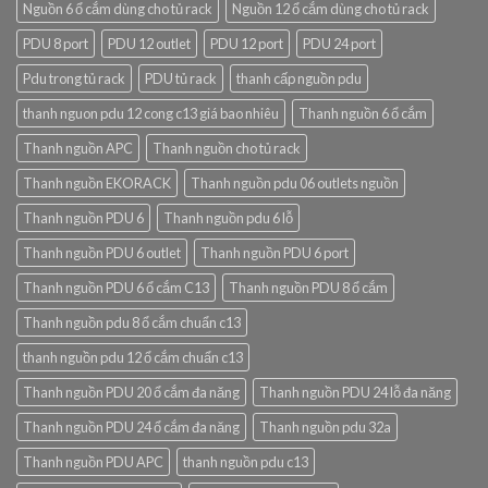
Nguồn 6 ổ cắm dùng cho tủ rack
Nguồn 12 ổ cắm dùng cho tủ rack
PDU 8 port
PDU 12 outlet
PDU 12 port
PDU 24 port
Pdu trong tủ rack
PDU tủ rack
thanh cấp nguồn pdu
thanh nguon pdu 12 cong c13 giá bao nhiêu
Thanh nguồn 6 ổ cắm
Thanh nguồn APC
Thanh nguồn cho tủ rack
Thanh nguồn EKORACK
Thanh nguồn pdu 06 outlets nguồn
Thanh nguồn PDU 6
Thanh nguồn pdu 6 lỗ
Thanh nguồn PDU 6 outlet
Thanh nguồn PDU 6 port
Thanh nguồn PDU 6 ổ cắm C13
Thanh nguồn PDU 8 ổ cắm
Thanh nguồn pdu 8 ổ cắm chuẩn c13
thanh nguồn pdu 12 ổ cắm chuẩn c13
Thanh nguồn PDU 20 ổ cắm đa năng
Thanh nguồn PDU 24 lỗ đa năng
Thanh nguồn PDU 24 ổ cắm đa năng
Thanh nguồn pdu 32a
Thanh nguồn PDU APC
thanh nguồn pdu c13