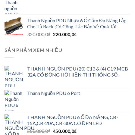
550.000,0₫.
là:
450.000,0₫.
Thanh Nguồn PDU Nhựa 6 Ổ Cắm Đa Năng Lắp
Cho Tủ Rack ,Có Công Tắc Bảo Vệ Quá Tải.
Giá
Giá
320.000,0
₫
220.000,0
₫
gốc
hiện
là:
tại
SẢN PHẨM XEM NHIỀU
320.000,0₫.
là:
220.000,0₫.
THANH NGUỒN PDU (20) C13 & (4) C19 MCB
32A CÓ ĐỒNG HỒ HIỂN THỊ THÔNG SỐ .
Thanh Nguồn PDU 6 Port
THANH NGUỒN PDU 6 Ổ ĐA NĂNG, CB-
15A,CB-20A, CB-30A CÓ ĐÈN LED
Giá
Giá
550.000,0
₫
450.000,0
₫