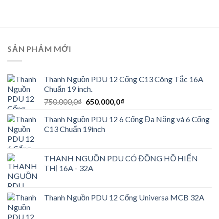
là:
tại
là:
tại
320.000,0₫.
là:
350.000,0₫.
là:
220.000,0₫.
250.000,0₫
SẢN PHẢM MỚI
Thanh Nguồn PDU 12 Cổng C13 Công Tắc 16A
Chuẩn 19 inch.
Giá
Giá
750.000,0
₫
650.000,0
₫
gốc
hiện
Thanh Nguồn PDU 12 6 Cổng Đa Năng và 6 Cổng
là:
tại
C13 Chuẩn 19inch
750.000,0₫.
là:
650.000,0₫.
THANH NGUỒN PDU CÓ ĐỒNG HỒ HIỂN
THỊ 16A - 32A
Thanh Nguồn PDU 12 Cổng Universa MCB 32A