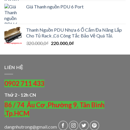
gốc
hiện
Giá Thanh nguồn PDU 6 Port
là:
tại
550.000,0₫.
là:
450.000,0₫.
Thanh Nguồn PDU Nhựa 6 Ổ Cắm Đa Năng Lắp
Cho Tủ Rack ,Có Công Tắc Bảo Vệ Quá Tải.
Giá
Giá
320.000,0
₫
220.000,0
₫
gốc
hiện
là:
tại
320.000,0₫.
là:
LIÊN HỆ
220.000,0₫.
0902 711 433
Thứ 2 - 12h CN
86 / 74 Âu Cơ ,Phường 9, Tân Bình
,Tp.HCM
dangnhutrong@gmail.com