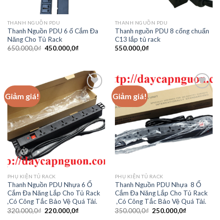
THANH NGUỒN PDU
THANH NGUỒN PDU
Thanh Nguồn PDU 6 ổ Cắm Đa
Thanh nguồn PDU 8 cổng chuẩn
Năng Cho Tủ Rack
C13 lắp tủ rack
Giá
Giá
650.000,0
₫
450.000,0
₫
550.000,0
₫
gốc
hiện
là:
tại
650.000,0₫.
là:
450.000,0₫.
Giảm giá!
Giảm giá!
Add to
Add to
wishlist
wishlist
PHỤ KIỆN TỦ RACK
PHỤ KIỆN TỦ RACK
Thanh Nguồn PDU Nhựa 6 Ổ
Thanh Nguồn PDU Nhựa 8 Ổ
Cắm Đa Năng Lắp Cho Tủ Rack
Cắm Đa Năng Lắp Cho Tủ Rack
,Có Công Tắc Bảo Vệ Quá Tải.
,Có Công Tắc Bảo Vệ Quá Tải.
Giá
Giá
Giá
Giá
320.000,0
₫
220.000,0
₫
350.000,0
₫
250.000,0
₫
gốc
hiện
gốc
hiện