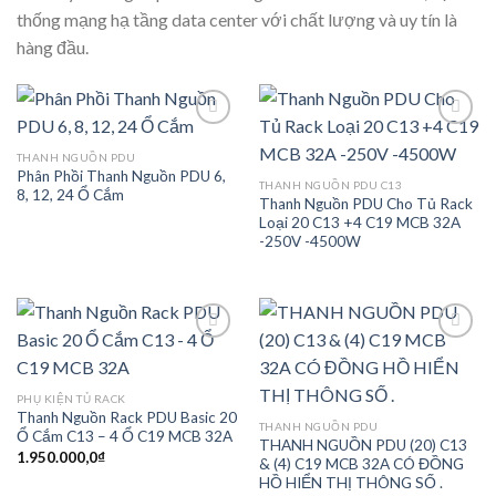
thống mạng hạ tầng data center với chất lượng và uy tín là
hàng đầu.
THANH NGUỒN PDU
Phân Phồi Thanh Nguồn PDU 6,
Add to
Add to
THANH NGUỒN PDU C13
8, 12, 24 Ổ Cắm
wishlist
wishlist
Thanh Nguồn PDU Cho Tủ Rack
Loại 20 C13 +4 C19 MCB 32A
-250V -4500W
Add to
Add to
PHỤ KIỆN TỦ RACK
wishlist
wishlist
Thanh Nguồn Rack PDU Basic 20
THANH NGUỒN PDU
Ổ Cắm C13 – 4 Ổ C19 MCB 32A
THANH NGUỒN PDU (20) C13
1.950.000,0
₫
& (4) C19 MCB 32A CÓ ĐỒNG
HỒ HIỂN THỊ THÔNG SỐ .