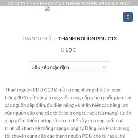
Skip
CÔNG TY TNHH TM-DV VIỄN THÔNG TIN HỌC ĐẶNG GIA PHÁT
to
content
TRANG CHỦ
/
THANH NGUỒN PDU C13
LỌC
Thanh nguồn PDU C13 là một trong những thiết bị quan
trọng được sử dụng trong việc cung cấp, phân phối, giám sát
các nguồn cấp điện, đo điện năng và nhận biết các năng lực
của nguồn cấp cho các thiết bị trong tủ rack (tủ mạng) từ đó
giúp giảm thiểu những rủi ro có thể xảy ra trong suốt quá
trình vận hành hệ thống mạng.Công ty Đặng Gia Phát chúng
tôi chuyên cung cấp các thanh nguồn PDU cho tủ rack , hệ