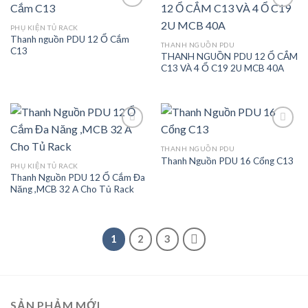
PHỤ KIỆN TỦ RACK
Thanh nguồn PDU 12 Ổ Cắm
Add to
Add to
THANH NGUỒN PDU
C13
wishlist
wishlist
THANH NGUỒN PDU 12 Ổ CẮM
C13 VÀ 4 Ổ C19 2U MCB 40A
THANH NGUỒN PDU
Thanh Nguồn PDU 16 Cổng C13
Add to
Add to
PHỤ KIỆN TỦ RACK
wishlist
wishlist
Thanh Nguồn PDU 12 Ổ Cắm Đa
Năng ,MCB 32 A Cho Tủ Rack
1
2
3
SẢN PHẢM MỚI