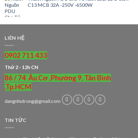
C13 MCB 32A -250V -6500W
LIÊN HỆ
0902 711 433
Thứ 2 - 12h CN
86 / 74 Âu Cơ ,Phường 9, Tân Bình
,Tp.HCM
dangnhutrong@gmail.com
TIN TỨC