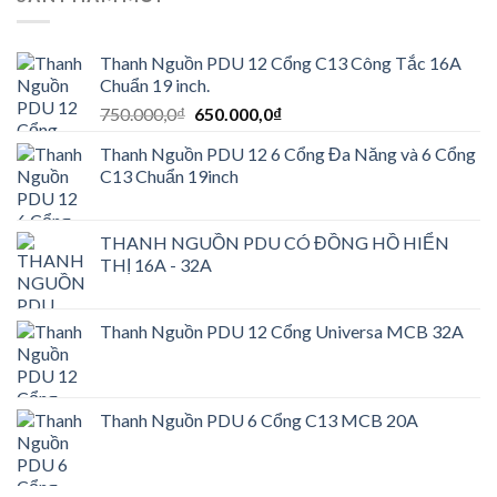
Thanh Nguồn PDU 12 Cổng C13 Công Tắc 16A
Chuẩn 19 inch.
Giá
Giá
750.000,0
₫
650.000,0
₫
gốc
hiện
Thanh Nguồn PDU 12 6 Cổng Đa Năng và 6 Cổng
là:
tại
C13 Chuẩn 19inch
750.000,0₫.
là:
650.000,0₫.
THANH NGUỒN PDU CÓ ĐỒNG HỒ HIỂN
THỊ 16A - 32A
Thanh Nguồn PDU 12 Cổng Universa MCB 32A
Thanh Nguồn PDU 6 Cổng C13 MCB 20A