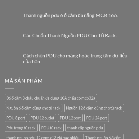
Thanh nguồn pdu 6 ổ cắm đa năng MCB 16A.
Các Chuẩn Thanh Nguồn PDU Cho Tủ Rack.
Cách chọn PDU cho mạng hoặc trung tâm dữ liệu
của bạn
MÃ SẢN PHẨM
06 ổ cắm 3 chấu chuẩn đa dụng 10A chấu có mcb32a
Nguồn 6 ổ cắm dùng cho tủ rack
Nguồn 12 ổ cắm dùng cho tủ rack
PDU 8 port
PDU 12 outlet
PDU 12 port
PDU 24 port
Pdu trong tủ rack
PDU tủ rack
thanh cấp nguồn pdu
thanh nguon pdu 12 cong c13 giá bao nhiêu
Thanh nguồn 6 ổ cắm