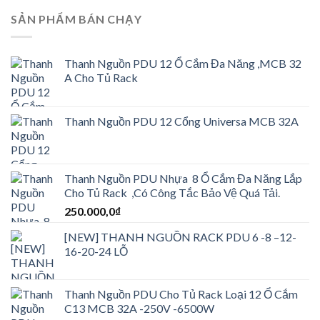
SẢN PHẨM BÁN CHẠY
Thanh Nguồn PDU 12 Ổ Cắm Đa Năng ,MCB 32
A Cho Tủ Rack
Thanh Nguồn PDU 12 Cổng Universa MCB 32A
Thanh Nguồn PDU Nhựa 8 Ổ Cắm Đa Năng Lắp
Cho Tủ Rack ,Có Công Tắc Bảo Vệ Quá Tải.
250.000,0
₫
[NEW] THANH NGUỒN RACK PDU 6 -8 –12-
16-20-24 LỖ
Thanh Nguồn PDU Cho Tủ Rack Loại 12 Ổ Cắm
C13 MCB 32A -250V -6500W