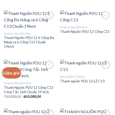
THANH NGUỒN PDU
Thanh Nguồn PDU 12 Cổng C13
Add to
Add to
THANH NGUỒN PDU
wishlist
wishlist
Thanh Nguồn PDU 12 6 Cổng Đa
Năng và 6 Cổng C13 Chuẩn
19inch
Giảm giá!
PHỤ KIỆN TỦ RACK
Thanh nguồn PDU 12 Lỗ C13
Add to
Add to
THANH NGUỒN PDU
wishlist
wishlist
Thanh Nguồn PDU 12 Cổng C13
Công Tắc 16A Chuẩn 19 inch.
Giá
Giá
750.000,0
₫
650.000,0
₫
gốc
hiện
là:
tại
750.000,0₫.
là:
650.000,0₫.