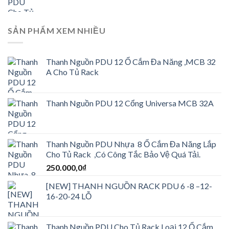
SẢN PHẨM XEM NHIỀU
Thanh Nguồn PDU 12 Ổ Cắm Đa Năng ,MCB 32
A Cho Tủ Rack
Thanh Nguồn PDU 12 Cổng Universa MCB 32A
Thanh Nguồn PDU Nhựa 8 Ổ Cắm Đa Năng Lắp
Cho Tủ Rack ,Có Công Tắc Bảo Vệ Quá Tải.
250.000,0
₫
[NEW] THANH NGUỒN RACK PDU 6 -8 –12-
16-20-24 LỖ
Thanh Nguồn PDU Cho Tủ Rack Loại 12 Ổ Cắm