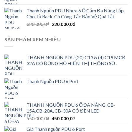
450.000,0₫.
Thanh Nguồn PDU Nhựa 6 Ổ Cắm Đa Năng Lắp
Cho Tủ Rack ,Có Công Tắc Bảo Vệ Quá Tải.
Giá
Giá
320.000,0
₫
220.000,0
₫
gốc
hiện
là:
tại
SẢN PHẨM XEM NHIỀU
320.000,0₫.
là:
220.000,0₫.
THANH NGUỒN PDU (20) C13 & (4) C19 MCB
32A CÓ ĐỒNG HỒ HIỂN THỊ THÔNG SỐ .
Thanh Nguồn PDU 6 Port
THANH NGUỒN PDU 6 Ổ ĐA NĂNG, CB-
15A,CB-20A, CB-30A CÓ ĐÈN LED
Giá
Giá
550.000,0
₫
450.000,0
₫
gốc
hiện
Giá Thanh nguồn PDU 6 Port
là:
tại