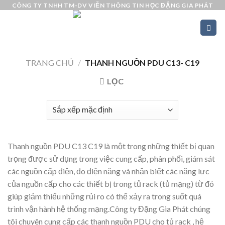
Skip
CÔNG TY TNHH TM-DV VIỄN THÔNG TIN HỌC ĐẶNG GIA PHÁT
to
content
TRANG CHỦ
/
THANH NGUỒN PDU C13- C19
LỌC
Thanh nguồn PDU C13 C19 là một trong những thiết bị quan
trọng được sử dụng trong việc cung cấp, phân phối, giám sát
các nguồn cấp điện, đo điện năng và nhận biết các năng lực
của nguồn cấp cho các thiết bị trong tủ rack (tủ mạng) từ đó
giúp giảm thiểu những rủi ro có thể xảy ra trong suốt quá
trình vận hành hệ thống mạng.Công ty Đặng Gia Phát chúng
tôi chuyên cung cấp các thanh nguồn PDU cho tủ rack , hệ