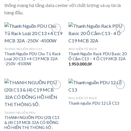
thống mạng hạ tầng data center với chất lượng và uy tín là
hàng đầu.
Add to
Add to
THANH NGUỒN PDU C13
PHỤ KIỆN TỦ RACK
wishlist
wishlist
Thanh Nguồn PDU Cho Tủ Rack
Thanh Nguồn Rack PDU Basic 20
Loại 20 C13 +4 C19 MCB 32A
Ổ Cắm C13 – 4 Ổ C19 MCB 32A
-250V -4500W
1.950.000,0
₫
PHỤ KIỆN TỦ RACK
Thanh nguồn PDU 12 Lỗ C13
Add to
Add to
wishlist
wishlist
THANH NGUỒN PDU
THANH NGUỒN PDU (20) C13
& (4) C19 MCB 32A CÓ ĐỒNG
HỒ HIỂN THỊ THÔNG SỐ .