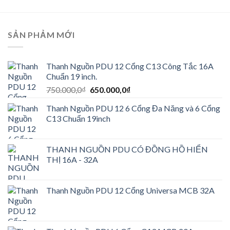
SẢN PHẢM MỚI
Thanh Nguồn PDU 12 Cổng C13 Công Tắc 16A
Chuẩn 19 inch.
Giá
Giá
750.000,0
₫
650.000,0
₫
gốc
hiện
Thanh Nguồn PDU 12 6 Cổng Đa Năng và 6 Cổng
là:
tại
C13 Chuẩn 19inch
750.000,0₫.
là:
650.000,0₫.
THANH NGUỒN PDU CÓ ĐỒNG HỒ HIỂN
THỊ 16A - 32A
Thanh Nguồn PDU 12 Cổng Universa MCB 32A