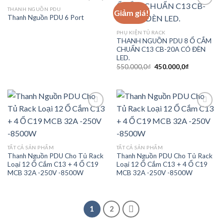
THANH NGUỒN PDU
Giảm giá!
Thanh Nguồn PDU 6 Port
Add to
Add to
PHỤ KIỆN TỦ RACK
wishlist
wishlist
THANH NGUỒN PDU 8 Ổ CẮM
CHUẨN C13 CB-20A CÓ ĐÈN
LED.
Giá
Giá
550.000,0
₫
450.000,0
₫
gốc
hiện
là:
tại
550.000,0₫.
là:
450.000,0₫
Add to
Add to
wishlist
wishlist
TẤT CẢ SẢN PHẨM
TẤT CẢ SẢN PHẨM
Thanh Nguồn PDU Cho Tủ Rack
Thanh Nguồn PDU Cho Tủ Rack
Loại 12 Ổ Cắm C13 + 4 Ổ C19
Loại 12 Ổ Cắm C13 + 4 Ổ C19
MCB 32A -250V -8500W
MCB 32A -250V -8500W
1
2