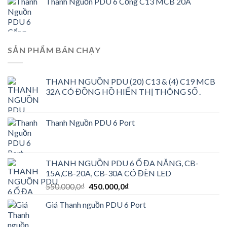
Thanh Nguồn PDU 6 Cổng C13 MCB 20A
SẢN PHẨM BÁN CHẠY
THANH NGUỒN PDU (20) C13 & (4) C19 MCB
32A CÓ ĐỒNG HỒ HIỂN THỊ THÔNG SỐ .
Thanh Nguồn PDU 6 Port
THANH NGUỒN PDU 6 Ổ ĐA NĂNG, CB-
15A,CB-20A, CB-30A CÓ ĐÈN LED
Giá
Giá
550.000,0
₫
450.000,0
₫
gốc
hiện
Giá Thanh nguồn PDU 6 Port
là:
tại
550.000,0₫.
là: