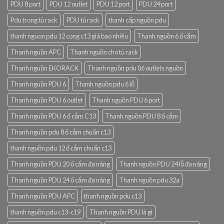
PDU 8 port
PDU 12 outlet
PDU 12 port
PDU 24 port
Pdu trong tủ rack
PDU tủ rack
thanh cấp nguồn pdu
thanh nguon pdu 12 cong c13 giá bao nhiêu
Thanh nguồn 6 ổ cắm
Thanh nguồn APC
Thanh nguồn cho tủ rack
Thanh nguồn EKORACK
Thanh nguồn pdu 06 outlets nguồn
Thanh nguồn PDU 6
Thanh nguồn pdu 6 lỗ
Thanh nguồn PDU 6 outlet
Thanh nguồn PDU 6 port
Thanh nguồn PDU 6 ổ cắm C13
Thanh nguồn PDU 8 ổ cắm
Thanh nguồn pdu 8 ổ cắm chuẩn c13
thanh nguồn pdu 12 ổ cắm chuẩn c13
Thanh nguồn PDU 20 ổ cắm đa năng
Thanh nguồn PDU 24 lỗ đa năng
Thanh nguồn PDU 24 ổ cắm đa năng
Thanh nguồn pdu 32a
Thanh nguồn PDU APC
thanh nguồn pdu c13
thanh nguồn pdu c13-c19
Thanh nguồn PDU là gì