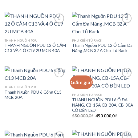
Add to
Add to
THANH NGUỒN PDU
PHỤ KIỆN TỦ RACK
wishlist
wishlist
THANH NGUỒN PDU 12 Ổ CẮM
Thanh Nguồn PDU 12 Ổ Cắm Đa
C13 VÀ 4 Ổ C19 2U MCB 40A
Năng ,MCB 32 A Cho Tủ Rack
Giảm giá!
THANH NGUỒN PDU
Thanh Nguồn PDU 6 Cổng C13
Add to
Add to
PHỤ KIỆN TỦ RACK
MCB 20A
wishlist
wishlist
THANH NGUỒN PDU 6 Ổ ĐA
NĂNG, CB-15A,CB-20A, CB-30A
CÓ ĐÈN LED
Giá
Giá
550.000,0
₫
450.000,0
₫
gốc
hiện
là:
tại
550.000,0₫.
là:
450.000,0₫