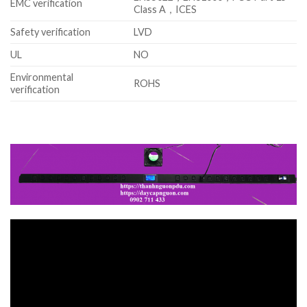
EMC verification
Class A，ICES
Safety verification
LVD
UL
NO
Environmental
ROHS
verification