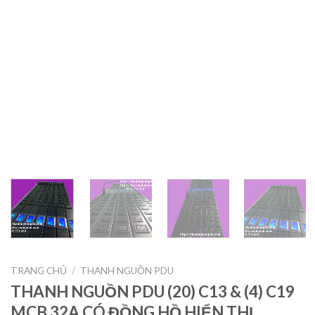
TRANG CHỦ
/
THANH NGUỒN PDU
THANH NGUỒN PDU (20) C13 & (4) C19
MCB 32A CÓ ĐỒNG HỒ HIỂN THỊ