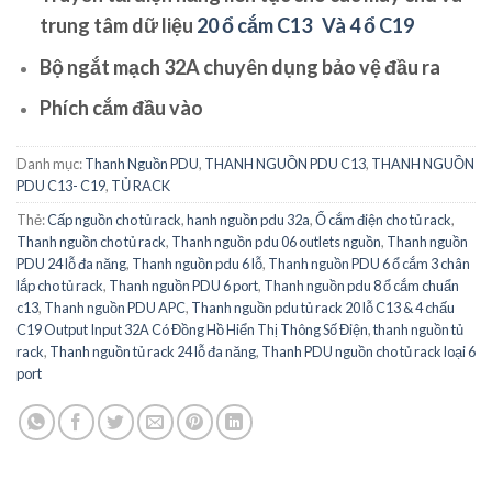
trung tâm dữ liệu
20 ổ cắm C13 Và 4 ổ C19
Bộ ngắt mạch 32A chuyên dụng bảo vệ đầu ra
Phích cắm đầu vào
Danh mục:
Thanh Nguồn PDU
,
THANH NGUỒN PDU C13
,
THANH NGUỒN
PDU C13- C19
,
TỦ RACK
Thẻ:
Cấp nguồn cho tủ rack
,
hanh nguồn pdu 32a
,
Ổ cắm điện cho tủ rack
,
Thanh nguồn cho tủ rack
,
Thanh nguồn pdu 06 outlets nguồn
,
Thanh nguồn
PDU 24 lỗ đa năng
,
Thanh nguồn pdu 6 lỗ
,
Thanh nguồn PDU 6 ổ cắm 3 chân
lắp cho tủ rack
,
Thanh nguồn PDU 6 port
,
Thanh nguồn pdu 8 ổ cắm chuẩn
c13
,
Thanh nguồn PDU APC
,
Thanh nguồn pdu tủ rack 20 lỗ C13 & 4 chấu
C19 Output Input 32A Có Đồng Hồ Hiển Thị Thông Số Điện
,
thanh nguồn tủ
rack
,
Thanh nguồn tủ rack 24 lỗ đa năng
,
Thanh PDU nguồn cho tủ rack loại 6
port