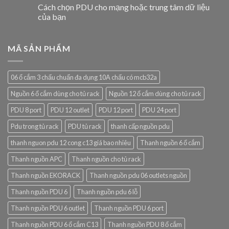
Cách chọn PDU cho mạng hoặc trung tâm dữ liệu
của bạn
MÃ SẢN PHẨM
06 ổ cắm 3 chấu chuẩn đa dụng 10A chấu có mcb32a
Nguồn 6 ổ cắm dùng cho tủ rack
Nguồn 12 ổ cắm dùng cho tủ rack
PDU 8 port
PDU 12 outlet
PDU 12 port
PDU 24 port
Pdu trong tủ rack
PDU tủ rack
thanh cấp nguồn pdu
thanh nguon pdu 12 cong c13 giá bao nhiêu
Thanh nguồn 6 ổ cắm
Thanh nguồn APC
Thanh nguồn cho tủ rack
Thanh nguồn EKORACK
Thanh nguồn pdu 06 outlets nguồn
Thanh nguồn PDU 6
Thanh nguồn pdu 6 lỗ
Thanh nguồn PDU 6 outlet
Thanh nguồn PDU 6 port
Thanh nguồn PDU 6 ổ cắm C13
Thanh nguồn PDU 8 ổ cắm