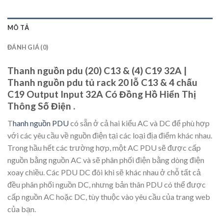
MÔ TẢ
ĐÁNH GIÁ (0)
Thanh nguồn pdu (20) C13 & (4) C19 32A |
Thanh nguồn pdu tủ rack 20 lỗ C13 & 4 chấu
C19 Output Input 32A Có Đồng Hồ Hiển Thị
Thông Số Điện .
T
hanh nguồn PDU
có sẵn ở cả hai kiểu AC và DC để phù hợp
với các yêu cầu về nguồn điện tại các loại địa điểm khác nhau.
Trong hầu hết các trường hợp, một AC PDU sẽ được cấp
nguồn bằng nguồn AC và sẽ phân phối điện bằng dòng điện
xoay chiều. Các PDU DC đôi khi sẽ khác nhau ở chỗ tất cả
đều phân phối nguồn DC, nhưng bản thân PDU có thể được
cấp nguồn AC hoặc DC, tùy thuộc vào yêu cầu của trang web
của bạn.