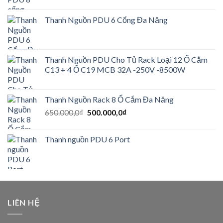
Thanh Nguồn PDU 6 Cổng Đa Năng
Thanh Nguồn PDU Cho Tủ Rack Loại 12 Ổ Cắm
C13 + 4 Ổ C19 MCB 32A -250V -8500W
Thanh Nguồn Rack 8 Ổ Cắm Đa Năng
Giá
Giá
650.000,0
₫
500.000,0
₫
gốc
hiện
là:
tại
Thanh nguồn PDU 6 Port
650.000,0₫.
là:
500.000,0₫.
LIÊN HỆ