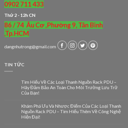
0902 711 433
Thứ 2 - 12h CN
86 / 74 Âu Cơ ,Phường 9, Tân Bình
,Tp.HCM
dangnhutrong@gmail.com
TIN TỨC
Tìm Hiểu Về Các Loại Thanh Nguồn Rack PDU –
Hãy Đảm Bảo An Toàn Cho Môi Trường Lưu Trữ
Của Bạn!
Khám Phá Ưu Và Nhược Điểm Của Các Loại Thanh
Nguồn Rack PDU – Tìm Hiểu Thêm Về Công Nghệ
Hiện Đại!