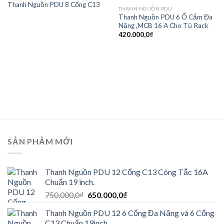
Thanh Nguồn PDU 8 Cổng C13
Add to
Add to
THANH NGUỒN PDU
wishlist
wishlist
Thanh Nguồn PDU 6 Ổ Cắm Đa
Năng ,MCB 16 A Cho Tủ Rack
420.000,0
₫
SẢN PHẢM MỚI
Thanh Nguồn PDU 12 Cổng C13 Công Tắc 16A
Chuẩn 19 inch.
Giá
Giá
750.000,0
₫
650.000,0
₫
gốc
hiện
Thanh Nguồn PDU 12 6 Cổng Đa Năng và 6 Cổng
là:
tại
C13 Chuẩn 19inch