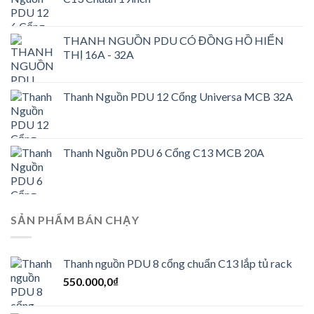
750.000,0₫.
là:
650.000,0₫.
THANH NGUỒN PDU CÓ ĐỒNG HỒ HIỂN
THỊ 16A - 32A
Thanh Nguồn PDU 12 Cổng Universa MCB 32A
Thanh Nguồn PDU 6 Cổng C13 MCB 20A
SẢN PHẨM BÁN CHẠY
Thanh nguồn PDU 8 cổng chuẩn C13 lắp tủ rack
550.000,0
₫