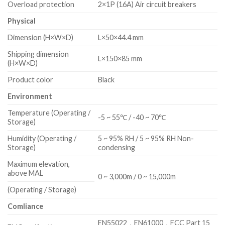
Overload protection
2×1P (16A) Air circuit breakers
Physical
Dimension (H×W×D)
L×50×44.4 mm
Shipping dimension
L×150×85 mm
(H×W×D)
Product color
Black
Environment
Temperature (Operating /
-5 ~ 55℃ / -40 ~ 70℃
Storage)
Humidity (Operating /
5 ~ 95% RH / 5 ~ 95% RH Non-
Storage)
condensing
Maximum elevation,
above MAL
0 ~ 3,000m / 0 ~ 15,000m
(Operating / Storage)
Comliance
EN55022，EN61000，FCC Part 15