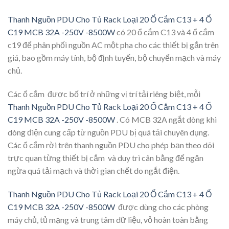
Thanh Nguồn PDU Cho Tủ Rack Loại 20 Ổ Cắm C13 + 4 Ổ
C19 MCB 32A -250V -8500W
có 20 ổ cắm C13 và 4 ổ cắm
c19 để phân phối nguồn AC một pha cho các thiết bị gắn trên
giá, bao gồm máy tính, bộ định tuyến, bộ chuyển mạch và máy
chủ.
Các ổ cắm được bố trí ở những vị trí tải riêng biệt, mỗi
Thanh Nguồn PDU Cho Tủ Rack Loại 20 Ổ Cắm C13 + 4 Ổ
C19 MCB 32A -250V -8500W
. Có MCB 32A ngắt dòng khi
dòng điện cung cấp từ nguồn PDU bị quá tải chuyên dụng.
Các ổ cắm rời trên thanh nguồn PDU cho phép bạn theo dõi
trực quan từng thiết bị cắm và duy trì cân bằng để ngăn
ngừa quá tải mạch và thời gian chết do ngắt điện.
Thanh Nguồn PDU Cho Tủ Rack Loại 20 Ổ Cắm C13 + 4 Ổ
C19 MCB 32A -250V -8500W
được dùng cho các phòng
máy chủ, tủ mạng và trung tâm dữ liệu, vỏ hoàn toàn bằng