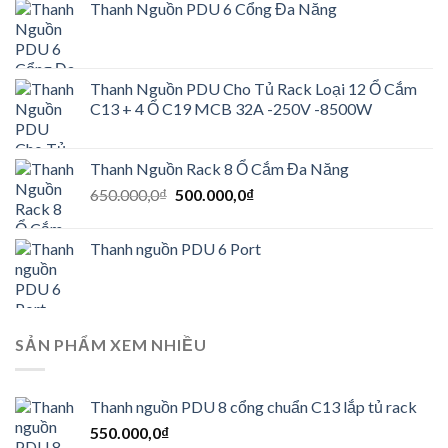
Thanh Nguồn PDU 6 Cổng Đa Năng
Thanh Nguồn PDU Cho Tủ Rack Loại 12 Ổ Cắm
C13 + 4 Ổ C19 MCB 32A -250V -8500W
Thanh Nguồn Rack 8 Ổ Cắm Đa Năng
Giá
Giá
650.000,0
₫
500.000,0
₫
gốc
hiện
là:
tại
Thanh nguồn PDU 6 Port
650.000,0₫.
là:
500.000,0₫.
SẢN PHẨM XEM NHIỀU
Thanh nguồn PDU 8 cổng chuẩn C13 lắp tủ rack
550.000,0
₫