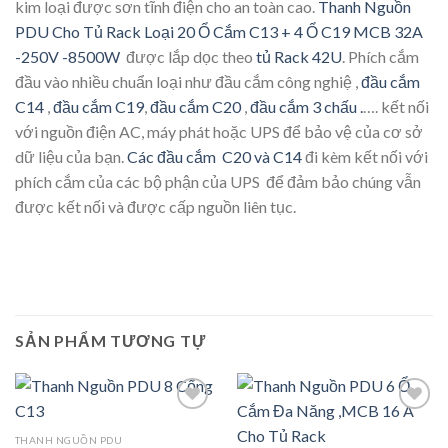
kim loại được sơn tĩnh điện cho an toàn cao.
Thanh Nguồn
PDU Cho Tủ Rack Loại 20 Ổ Cắm C13 + 4 Ổ C19 MCB 32A
-250V -8500W
được lắp dọc theo
tủ Rack 42U
. Phích cắm
đầu vào nhiều chuẩn loại như đầu cắm công nghiệ ,
đầu cắm
C14
,
đầu cắm C19
,
đầu cắm C20
,
đầu cắm 3 chấu .
…. kết nối
với nguồn điện AC, máy phát hoặc UPS để bảo vệ của cơ sở
dữ liệu của bạn.
Các đầu cắm C20 và C14
đi kèm kết nối với
phích cắm của các bộ phận của UPS để đảm bảo chúng vẫn
được kết nối và được cấp nguồn liên tục.
SẢN PHẨM TƯƠNG TỰ
THANH NGUỒN PDU