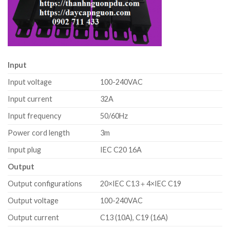
Input
Input voltage
100-240VAC
Input current
32A
Input frequency
50/60Hz
Power cord length
3m
Input plug
IEC C20 16A
Output
Output configurations
20×IEC C13＋4×IEC C19
Output voltage
100-240VAC
Output current
C13 (10A), C19 (16A)