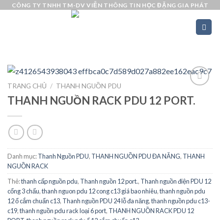
Skip
CÔNG TY TNHH TM-DV VIỄN THÔNG TIN HỌC ĐẶNG GIA PHÁT
to
content
TRANG CHỦ
/
THANH NGUỒN PDU
THANH NGUỒN RACK PDU 12 PORT.
Add to
wishlist
Danh mục:
Thanh Nguồn PDU
,
THANH NGUỒN PDU ĐA NĂNG
,
THANH
NGUỒN RACK
Thẻ:
thanh cấp nguồn pdu
,
Thanh nguồn 12 port.
,
Thanh nguồn điện PDU 12
cổng 3 chấu
,
thanh nguon pdu 12 cong c13 giá bao nhiêu
,
thanh nguồn pdu
12 ổ cắm chuẩn c13
,
Thanh nguồn PDU 24 lỗ đa năng
,
thanh nguồn pdu c13-
c19
,
thanh nguồn pdu rack loại 6 port
,
THANH NGUỒN RACK PDU 12