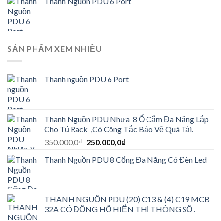
Thanh Nguồn PDU 6 Port
SẢN PHẨM XEM NHIỀU
Thanh nguồn PDU 6 Port
Thanh Nguồn PDU Nhựa 8 Ổ Cắm Đa Năng Lắp
Cho Tủ Rack ,Có Công Tắc Bảo Vệ Quá Tải.
Giá
Giá
350.000,0
₫
250.000,0
₫
gốc
hiện
Thanh Nguồn PDU 8 Cổng Đa Năng Có Đèn Led
là:
tại
350.000,0₫.
là:
250.000,0₫.
THANH NGUỒN PDU (20) C13 & (4) C19 MCB
32A CÓ ĐỒNG HỒ HIỂN THỊ THÔNG SỐ .