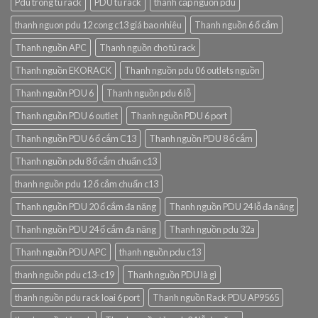
Pdu trong tủ rack
PDU tủ rack
thanh cấp nguồn pdu
thanh nguon pdu 12 cong c13 giá bao nhiêu
Thanh nguồn 6 ổ cắm
Thanh nguồn APC
Thanh nguồn cho tủ rack
Thanh nguồn EKORACK
Thanh nguồn pdu 06 outlets nguồn
Thanh nguồn PDU 6
Thanh nguồn pdu 6 lỗ
Thanh nguồn PDU 6 outlet
Thanh nguồn PDU 6 port
Thanh nguồn PDU 6 ổ cắm C13
Thanh nguồn PDU 8 ổ cắm
Thanh nguồn pdu 8 ổ cắm chuẩn c13
thanh nguồn pdu 12 ổ cắm chuẩn c13
Thanh nguồn PDU 20 ổ cắm đa năng
Thanh nguồn PDU 24 lỗ đa năng
Thanh nguồn PDU 24 ổ cắm đa năng
Thanh nguồn pdu 32a
Thanh nguồn PDU APC
thanh nguồn pdu c13
thanh nguồn pdu c13-c19
Thanh nguồn PDU là gì
thanh nguồn pdu rack loại 6 port
Thanh nguồn Rack PDU AP9565