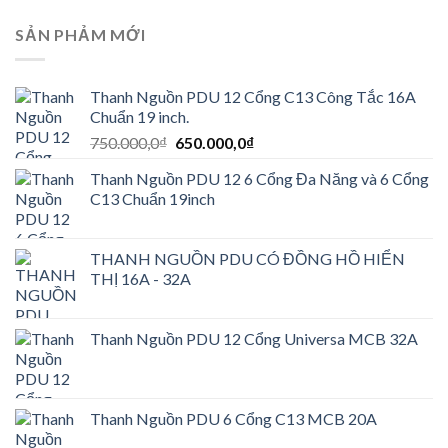
SẢN PHẢM MỚI
Thanh Nguồn PDU 12 Cổng C13 Công Tắc 16A
Chuẩn 19 inch.
Giá
Giá
750.000,0
₫
650.000,0
₫
gốc
hiện
Thanh Nguồn PDU 12 6 Cổng Đa Năng và 6 Cổng
là:
tại
C13 Chuẩn 19inch
750.000,0₫.
là:
650.000,0₫.
THANH NGUỒN PDU CÓ ĐỒNG HỒ HIỂN
THỊ 16A - 32A
Thanh Nguồn PDU 12 Cổng Universa MCB 32A
Thanh Nguồn PDU 6 Cổng C13 MCB 20A