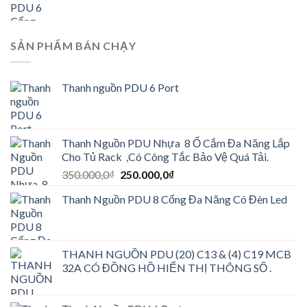
SẢN PHẨM BÁN CHẠY
Thanh nguồn PDU 6 Port
Thanh Nguồn PDU Nhựa 8 Ổ Cắm Đa Năng Lắp
Cho Tủ Rack ,Có Công Tắc Bảo Vệ Quá Tải.
Giá
Giá
350.000,0
₫
250.000,0
₫
gốc
hiện
Thanh Nguồn PDU 8 Cổng Đa Năng Có Đèn Led
là:
tại
350.000,0₫.
là:
250.000,0₫.
THANH NGUỒN PDU (20) C13 & (4) C19 MCB
32A CÓ ĐỒNG HỒ HIỂN THỊ THÔNG SỐ .