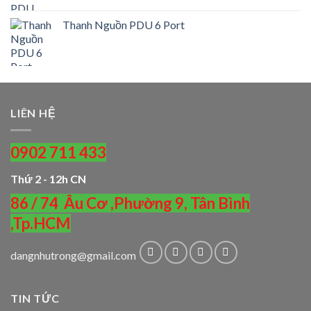
Thanh Nguồn PDU 6 Port
LIÊN HỆ
0902 711 433
Thứ 2 - 12h CN
86 / 74 Âu Cơ ,Phường 9, Tân Bình
,Tp.HCM
dangnhutrong@gmail.com
TIN TỨC