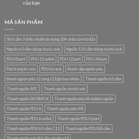
của bạn
MÃ SẢN PHẨM
06 ổ cắm 3 chấu chuẩn đa dụng 10A chấu có mcb32a
Nguồn 6 ổ cắm dùng cho tủ rack
Nguồn 12 ổ cắm dùng cho tủ rack
PDU 8 port
PDU 12 outlet
PDU 12 port
PDU 24 port
Pdu trong tủ rack
PDU tủ rack
thanh cấp nguồn pdu
thanh nguon pdu 12 cong c13 giá bao nhiêu
Thanh nguồn 6 ổ cắm
Thanh nguồn APC
Thanh nguồn cho tủ rack
Thanh nguồn EKORACK
Thanh nguồn pdu 06 outlets nguồn
Thanh nguồn PDU 6
Thanh nguồn pdu 6 lỗ
Thanh nguồn PDU 6 outlet
Thanh nguồn PDU 6 port
Thanh nguồn PDU 6 ổ cắm C13
Thanh nguồn PDU 8 ổ cắm
Thanh nguồn pdu 8 ổ cắm chuẩn c13