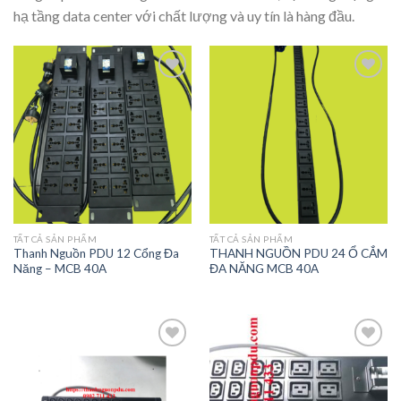
hạ tầng data center với chất lượng và uy tín là hàng đầu.
Add to
Add to
wishlist
wishlist
TẤT CẢ SẢN PHẨM
TẤT CẢ SẢN PHẨM
Thanh Nguồn PDU 12 Cổng Đa
THANH NGUỒN PDU 24 Ổ CẮM
Năng – MCB 40A
ĐA NĂNG MCB 40A
Add to
Add to