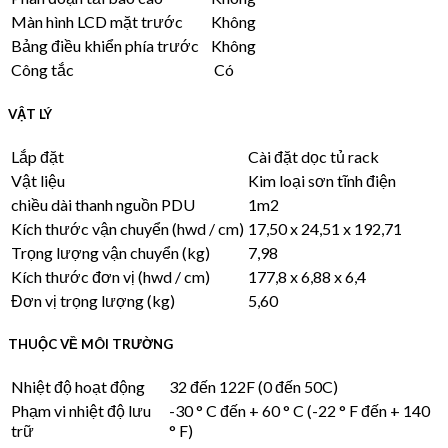
Màn hình LCD mặt trước
Không
Bảng điều khiển phía trước
Không
Công tắc
Có
VẬT LÝ
Lắp đặt
Cài đặt dọc tủ rack
Vật liệu
Kim loại sơn tĩnh điện
chiều dài thanh nguồn PDU
1m2
Kích thước vận chuyển (hwd / cm)
17,50 x 24,51 x 192,71
Trọng lượng vận chuyển (kg)
7,98
Kích thước đơn vị (hwd / cm)
177,8 x 6,88 x 6,4
Đơn vị trọng lượng (kg)
5,60
THUỘC VỀ MÔI TRƯỜNG
Nhiệt độ hoạt động
32 đến 122F (0 đến 50C)
Phạm vi nhiệt độ lưu
-30 ° C đến + 60 ° C (-22 ° F đến + 140
trữ
° F)