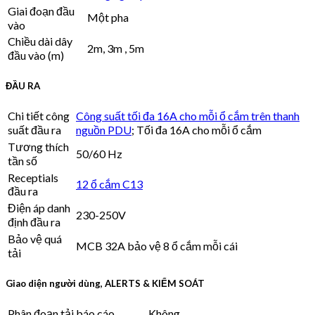
Giai đoạn đầu
Một pha
vào
Chiều dài dây
2m, 3m , 5m
đầu vào (m)
ĐẦU RA
Chi tiết công
Công suất tối đa 16A cho mỗi ổ cắm trên thanh
suất đầu ra
nguồn PDU
; Tối đa 16A cho mỗi ổ cắm
Tương thích
50/60 Hz
tần số
Receptials
12 ổ cắm C13
đầu ra
Điện áp danh
230-250V
định đầu ra
Bảo vệ quá
MCB 32A bảo vệ 8 ổ cắm mỗi cái
tải
Giao diện người dùng, ALERTS & KIỂM SOÁT
Phân đoạn tải báo cáo
Không