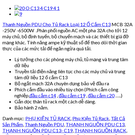
Thanh Nguồn PDU Cho Tủ Rack Loại 12 Ổ Cắm C13
MCB 32A
-250V -6500W .Phân phối nguồn AC một pha 32A cho tới 12
máy chủ, bộ định tuyến, bộ chuyển mạch và các thiết bị giá đỡ
mạng khác. Tính năng ampe kỹ thuật số để theo dõi thời gian
thực của các mức tải để ngăn ngừa quá tải.
Lý tưởng cho các phòng máy chủ, tủ mạng và trung tâm
dữ liệu
Truyền tải điện năng liên tục cho các máy chủ và trung
tâm dữ liệu 12 ổ cắm C13
Bộ ngắt mạch 32A chuyên dụng bảo vệ đầu ra
Phích cắm đầu vào nhiều tùy chọn (Phích cắm công
nghiệp,
đầu cắm c14
,
đầu cắm c19
,
đầu cắm c20
…..)
Gắn dọc thân tủ rack một cách dễ dàng.
Bảo hành 2 năm.
Danh mục:
PHỤ KIỆN TỦ RACK
,
Phụ Kiện Tủ Rack
,
Tất Cả
Sản Phẩm
,
Thanh Nguồn PDU
,
THANH NGUỒN PDU C13
,
THANH NGUỒN PDU C13- C19
,
THANH NGUỒN RACK
,