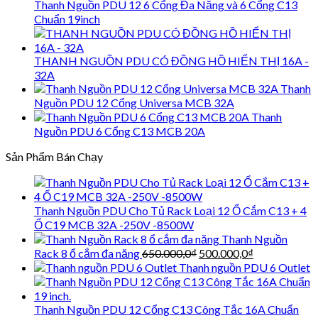
750.000,0₫.
là:
Thanh Nguồn PDU 12 6 Cổng Đa Năng và 6 Cổng C13
650.000,0₫.
Chuẩn 19inch
THANH NGUỒN PDU CÓ ĐỒNG HỒ HIỂN THỊ 16A -
32A
Thanh
Nguồn PDU 12 Cổng Universa MCB 32A
Thanh
Nguồn PDU 6 Cổng C13 MCB 20A
Sản Phẩm Bán Chạy
Thanh Nguồn PDU Cho Tủ Rack Loại 12 Ổ Cắm C13 + 4
Ổ C19 MCB 32A -250V -8500W
Thanh Nguồn
Giá
Giá
Rack 8 ổ cắm đa năng
650.000,0
₫
500.000,0
₫
gốc
hiện
Thanh nguồn PDU 6 Outlet
là:
tại
650.000,0₫.
là:
500.000,0₫.
Thanh Nguồn PDU 12 Cổng C13 Công Tắc 16A Chuẩn