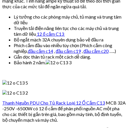
mạng khác. Tính năng ampe kỹ thuật số để theo dõi thời gian
thực của các mức tải để ngăn ngừa quá tải.
Lý tưởng cho các phòng máy chủ, tủ mạng và trung tâm
dữ liệu
Truyền tải điện năng liên tục cho các máy chủ và trung
tâm dữ liệu
12 ổ cắm C13
Bộ ngắt mạch 32A chuyên dụng bảo vệ đầu ra
Phích cắm đầu vào nhiều tùy chọn (Phích cắm công
nghiệp,
đầu cắm c14
,
đầu cắm c19
,
đầu cắm c20
…..)
Gắn dọc thân tủ rack một cách dễ dàng.
Bảo hành 2 năm.
Thanh Nguồn PDU Cho Tủ Rack Loại 12 Ổ Cắm C13
MCB 32A
-250V -6500W có 12 ổ cắm để phân phối nguồn AC một pha
cho các thiết bị gắn trên giá, bao gồm máy tính, bộ định tuyến,
bộ chuyển mạch và máy chủ.