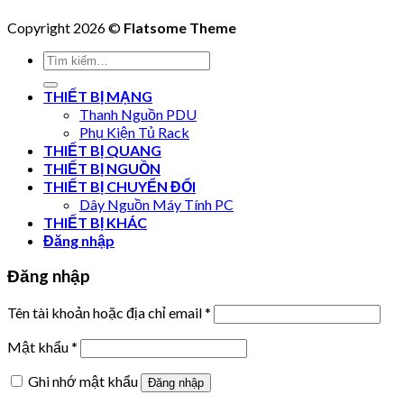
Copyright 2026 ©
Flatsome Theme
Tìm
kiếm:
THIẾT BỊ MẠNG
Thanh Nguồn PDU
Phụ Kiện Tủ Rack
THIẾT BỊ QUANG
THIẾT BỊ NGUỒN
THIẾT BỊ CHUYỂN ĐỔI
Dây Nguồn Máy Tính PC
THIẾT BỊ KHÁC
Đăng nhập
Đăng nhập
Tên tài khoản hoặc địa chỉ email
*
Mật khẩu
*
Ghi nhớ mật khẩu
Đăng nhập