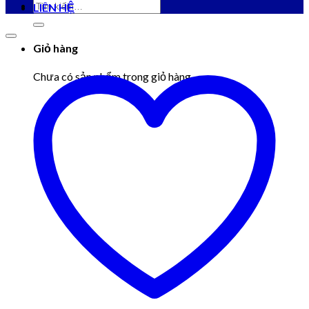
Tìm
LIÊN HỆ
kiếm:
Giỏ hàng
Chưa có sản phẩm trong giỏ hàng.