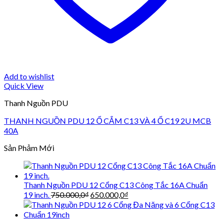
Add to wishlist
Quick View
Thanh Nguồn PDU
THANH NGUỒN PDU 12 Ổ CẮM C13 VÀ 4 Ổ C19 2U MCB
40A
Sản Phảm Mới
Thanh Nguồn PDU 12 Cổng C13 Công Tắc 16A Chuẩn
Giá
Giá
19 inch.
750.000,0
₫
650.000,0
₫
gốc
hiện
là:
tại