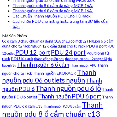
Thanh nguồn pdu 12 ổ cắm đa năng MCB 32A.
Thanh nguồn pdu 8 ổ cắm đa năng MCB 16A.
Thanh nguồn pdu 6 ổ cắm đa năng MCB 16A.
Các Chuẩn Thanh Nguồn PDU Cho Tủ Rack.
Cách chọn PDU cho mạng hoặc trung tâm dữ liệu của
bạn
Mã Sản Phẩm
06 ổ cắm 3 chấu chuẩn đa dụng 10A chấu có mcb32a
Nguồn 6 ổ cắm
PDU 8 port
dùng cho tủ rack
Nguồn 12 ổ cắm dùng cho tủ rack
PDU
PDU 12 port
PDU 24 port
Pdu trong tủ
12 outlet
rack
PDU tủ rack
thanh cấp nguồn pdu
thanh nguon pdu 12 cong c13 giá
Thanh nguồn 6 ổ cắm
Thanh
bao nhiêu
Thanh nguồn APC
Thanh
Thanh nguồn EKORACK
nguồn cho tủ rack
nguồn pdu 06 outlets nguồn
Thanh
Thanh nguồn pdu 6 lỗ
nguồn PDU 6
Thanh
Thanh nguồn PDU 6 port
nguồn PDU 6 outlet
Thanh
Thanh
nguồn PDU 6 ổ cắm C13
Thanh nguồn PDU 8 ổ cắm
nguồn pdu 8 ổ cắm chuẩn c13