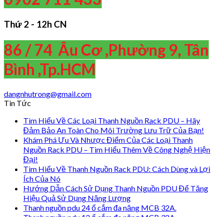
Thứ 2 - 12h CN
86 / 74 Âu Cơ ,Phường 9, Tân
Bình ,Tp.HCM
dangnhutrong@gmail.com
Tin Tức
Tìm Hiểu Về Các Loại Thanh Nguồn Rack PDU – Hãy
Đảm Bảo An Toàn Cho Môi Trường Lưu Trữ Của Bạn!
Khám Phá Ưu Và Nhược Điểm Của Các Loại Thanh
Nguồn Rack PDU – Tìm Hiểu Thêm Về Công Nghệ Hiện
Đại!
Tìm Hiểu Về Thanh Nguồn Rack PDU: Cách Dùng và Lợi
Ích Của Nó
Hướng Dẫn Cách Sử Dụng Thanh Nguồn PDU Để Tăng
Hiệu Quả Sử Dụng Năng Lượng
Thanh nguồn pdu 24 ổ cắm đa năng MCB 32A.