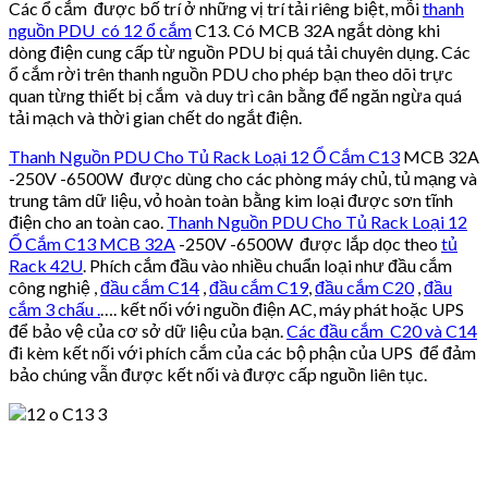
Các ổ cắm được bố trí ở những vị trí tải riêng biệt, mỗi
thanh
nguồn PDU có 12 ổ cắm
C13. Có MCB 32A ngắt dòng khi
dòng điện cung cấp từ nguồn PDU bị quá tải chuyên dụng. Các
ổ cắm rời trên thanh nguồn PDU cho phép bạn theo dõi trực
quan từng thiết bị cắm và duy trì cân bằng để ngăn ngừa quá
tải mạch và thời gian chết do ngắt điện.
Thanh Nguồn PDU Cho Tủ Rack Loại 12 Ổ Cắm C13
MCB 32A
-250V -6500W được dùng cho các phòng máy chủ, tủ mạng và
trung tâm dữ liệu, vỏ hoàn toàn bằng kim loại được sơn tĩnh
điện cho an toàn cao.
Thanh Nguồn PDU Cho Tủ Rack Loại 12
Ổ Cắm C13 MCB 32A
-250V -6500W được lắp dọc theo
tủ
Rack 42U
. Phích cắm đầu vào nhiều chuẩn loại như đầu cắm
công nghiệ ,
đầu cắm C14
,
đầu cắm C19
,
đầu cắm C20
,
đầu
cắm 3 chấu .
…. kết nối với nguồn điện AC, máy phát hoặc UPS
để bảo vệ của cơ sở dữ liệu của bạn.
Các đầu cắm C20 và C14
đi kèm kết nối với phích cắm của các bộ phận của UPS để đảm
bảo chúng vẫn được kết nối và được cấp nguồn liên tục.