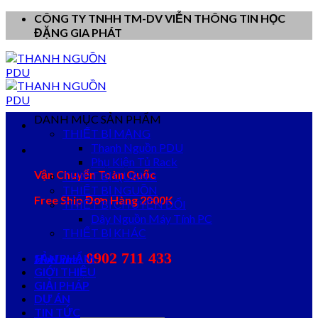
Skip
CÔNG TY TNHH TM-DV VIỄN THÔNG TIN HỌC
to
ĐẶNG GIA PHÁT
content
DANH MỤC SẢN PHẨM
THIẾT BỊ MẠNG
Thanh Nguồn PDU
Phụ Kiện Tủ Rack
Vận Chuyển Toàn Quốc
THIẾT BỊ QUANG
THIẾT BỊ NGUỒN
Free Ship Đơn Hàng 2000K
THIẾT BỊ CHUYỂN ĐỔI
Dây Nguồn Máy Tính PC
THIẾT BỊ KHÁC
0902 711 433
SẢN PHẨM
HotLine:
GIỚI THIỆU
GIẢI PHÁP
DỰ ÁN
TIN TỨC