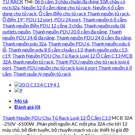
TỦ RACK
Thẻ:
06 ổ cắm 3 chấu chuẩn đa dụng 10A chấu có
mcb32a
,
Nguồn 12 ổ cắm dùng cho tủ rack
,
Nguồn 6 ổ cắm
dùng cho tủ rack
,
Ổ cắm điện cho tủ rack Thanh nguồn tủ rack
,
Ổ điện 19''
,
PDU 12 port
,
PDU 24 port
,
Thanh nguồn 6 ổ cắm
,
Thanh nguồn điện PDU 12 cổng 3 chấu
,
Thanh nguồn pdu 06
outlets nguồn
,
Thanh nguồn PDU 20 ổ cắm đa năng
,
Thanh
nguồn PDU 24 lỗ đa năng
,
Thanh nguồn PDU 24 ổ cắm đa năng
,
Thanh nguồn pdu 32a
,
Thanh nguồn PDU 6
,
Thanh nguồn pdu 6
lỗ
,
Thanh nguồn pdu 8 ổ cắm chuẩn c13
,
thanh nguồn pdu c13-
c19
,
Thanh Nguồn PDU Cho Tủ Rack Loại 12 Ổ Cắm C13 MCB
32A
,
thanh nguồn tủ rack
,
Thanh PDU nguồn cho tủ rack loại 6
port
,
Thanh PDU nguồn cho tủ rack loại 6 port Thanh nguồn 6 ổ
cắm
,
Thanh quản lý nguồn tủ rack
Mô tả
Đánh giá (0)
Thanh Nguồn PDU Cho Tủ Rack Loại 12 Ổ Cắm C13
MCB 32A
-250V -6500W .Phân phối nguồn AC một pha 32A cho tới 12
máy chủ, bộ định tuyến, bộ chuyển mạch và các thiết bị giá đỡ