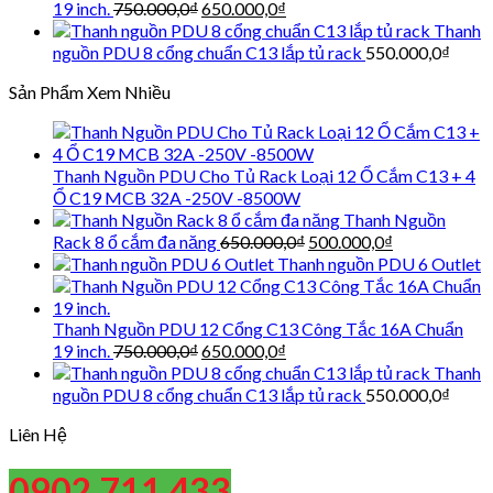
Giá
Giá
19 inch.
750.000,0
₫
650.000,0
₫
gốc
hiện
Thanh
là:
tại
nguồn PDU 8 cổng chuẩn C13 lắp tủ rack
550.000,0
₫
750.000,0₫.
là:
Sản Phẩm Xem Nhiều
650.000,0₫.
Thanh Nguồn PDU Cho Tủ Rack Loại 12 Ổ Cắm C13 + 4
Ổ C19 MCB 32A -250V -8500W
Thanh Nguồn
Giá
Giá
Rack 8 ổ cắm đa năng
650.000,0
₫
500.000,0
₫
gốc
hiện
Thanh nguồn PDU 6 Outlet
là:
tại
650.000,0₫.
là:
500.000,0₫.
Thanh Nguồn PDU 12 Cổng C13 Công Tắc 16A Chuẩn
Giá
Giá
19 inch.
750.000,0
₫
650.000,0
₫
gốc
hiện
Thanh
là:
tại
nguồn PDU 8 cổng chuẩn C13 lắp tủ rack
550.000,0
₫
750.000,0₫.
là:
Liên Hệ
650.000,0₫.
0902 711 433