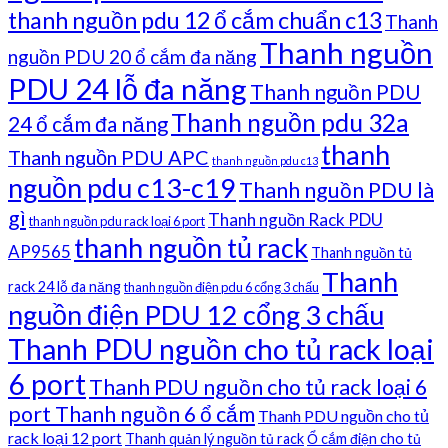
thanh nguồn pdu 12 ổ cắm chuẩn c13
Thanh
Thanh nguồn
nguồn PDU 20 ổ cắm đa năng
PDU 24 lỗ đa năng
Thanh nguồn PDU
Thanh nguồn pdu 32a
24 ổ cắm đa năng
thanh
Thanh nguồn PDU APC
thanh nguồn pdu c13
nguồn pdu c13-c19
Thanh nguồn PDU là
gì
Thanh nguồn Rack PDU
thanh nguồn pdu rack loại 6 port
thanh nguồn tủ rack
AP9565
Thanh nguồn tủ
Thanh
rack 24 lỗ đa năng
thanh nguồn điện pdu 6 cổng 3 chấu
nguồn điện PDU 12 cổng 3 chấu
Thanh PDU nguồn cho tủ rack loại
6 port
Thanh PDU nguồn cho tủ rack loại 6
port Thanh nguồn 6 ổ cắm
Thanh PDU nguồn cho tủ
rack loại 12 port
Thanh quản lý nguồn tủ rack
Ổ cắm điện cho tủ