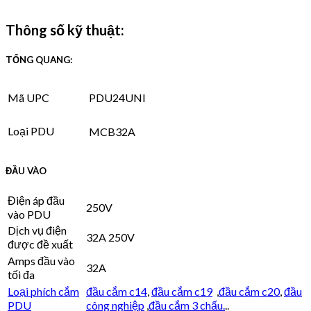
Thông số kỹ thuật:
TỔNG QUANG:
Mã UPC
PDU24UNI
Loại PDU
MCB32A
ĐẦU VÀO
Điện áp đầu
250V
vào PDU
Dịch vụ điện
32A 250V
được đề xuất
Amps đầu vào
32A
tối đa
Loại phích cắm
đầu cắm c14
,
đầu cắm c19
,
đầu cắm c20
,
đầu
PDU
công nghiệp
,
đầu cắm 3 chấu.
..