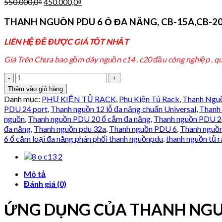
Giá
Giá
550.000,0
₫
450.000,0
₫
gốc
hiện
là:
tại
THANH NGUỒN PDU 6 Ổ ĐA NĂNG, CB-15A,CB-20
550.000,0₫.
là:
450.000,0₫.
LIÊN HỆ ĐỂ ĐƯỢC GIÁ TỐT NHẤT
Giá Trên Chưa bao gồm dây nguồn c14 , c20 đầu công nghiệp , qu
THANH
NGUỒN PDU
Thêm vào giỏ hàng
6
Danh mục:
PHỤ KIỆN TỦ RACK
,
Phụ Kiện Tủ Rack
,
Thanh Ngu
Ổ
PDU 24 port
,
Thanh nguồn 12 lỗ đa năng chuẩn Universal
,
Thanh 
ĐA
nguồn
,
Thanh nguồn PDU 20 ổ cắm đa năng
,
Thanh nguồn PDU 24
NĂNG,
đa năng
,
Thanh nguồn pdu 32a
,
Thanh nguồn PDU 6
,
Thanh nguồn
CB-
6 ổ căm loại đa năng phân phối thanh nguồnpdu
,
thanh nguồn tủ 
15A,CB-
20A,
CB-
30A
Mô tả
CÓ
Đánh giá (0)
ĐÈN
LED
ỨNG DỤNG CỦA
THANH NGUỒ
số
lượng