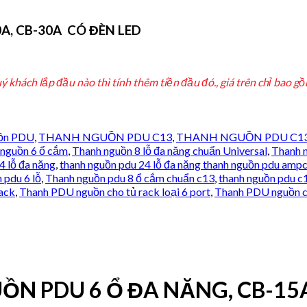
A, CB-30A CÓ ĐÈN LED
ý khách lắp đầu nào thì tính thêm tiền đầu đó., giá trên chỉ bao
ồn PDU
,
THANH NGUỒN PDU C13
,
THANH NGUỒN PDU C13
nguồn 6 ổ cắm
,
Thanh nguồn 8 lỗ đa năng chuẩn Universal
,
Thanh 
 lỗ đa năng
,
thanh nguồn pdu 24 lỗ đa năng thanh nguồn pdu ampc
 pdu 6 lỗ
,
Thanh nguồn pdu 8 ổ cắm chuẩn c13
,
thanh nguồn pdu c
rack
,
Thanh PDU nguồn cho tủ rack loại 6 port
,
Thanh PDU nguồn ch
N PDU 6 Ổ ĐA NĂNG, CB-15