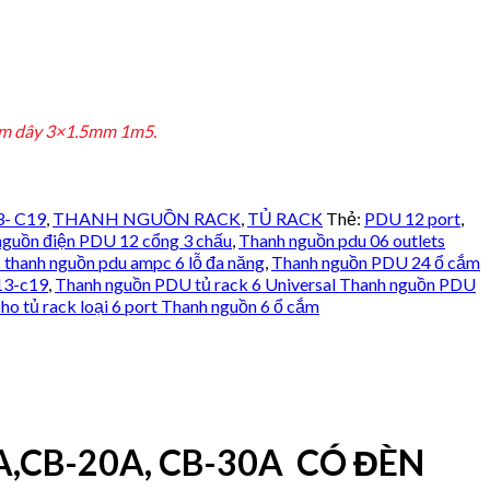
 gồm dây 3×1.5mm 1m5.
- C19
,
THANH NGUỒN RACK
,
TỦ RACK
Thẻ:
PDU 12 port
,
nguồn điện PDU 12 cổng 3 chấu
,
Thanh nguồn pdu 06 outlets
 thanh nguồn pdu ampc 6 lỗ đa năng
,
Thanh nguồn PDU 24 ổ cắm
13-c19
,
Thanh nguồn PDU tủ rack 6 Universal Thanh nguồn PDU
o tủ rack loại 6 port Thanh nguồn 6 ổ cắm
A,CB-20A, CB-30A CÓ ĐÈN